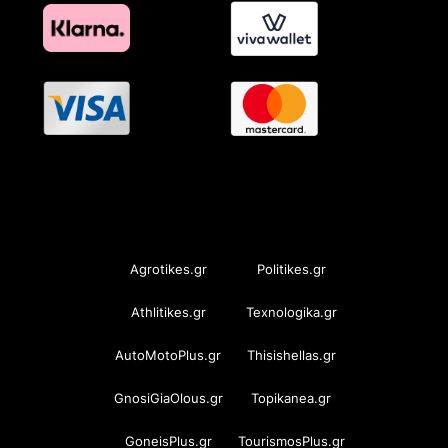
OramaMedia Network
Agrotikes.gr
Politikes.gr
Athlitikes.gr
Texnologika.gr
AutoMotoPlus.gr
Thisishellas.gr
GnosiGiaOlous.gr
Topikanea.gr
GoneisPlus.gr
TourismosPlus.gr