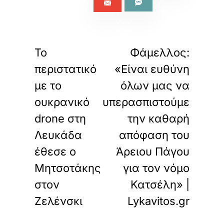
«
»
ΠΡΟΗΓΟΥΜΕΝΟ
ΕΠΟΜΕΝΟ
Το
Φάμελλος:
περιστατικό
«Είναι ευθύνη
με το
όλων μας να
ουκρανικό
υπερασπιστούμε
drone στη
την καθαρή
Λευκάδα
απόφαση του
έθεσε ο
Άρειου Πάγου
Μητσοτάκης
για τον νόμο
στον
Κατσέλη» |
Ζελένσκι
Lykavitos.gr