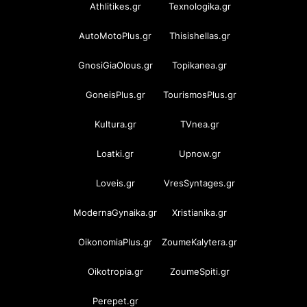
Athlitikes.gr
Texnologika.gr
AutoMotoPlus.gr
Thisishellas.gr
GnosiGiaOlous.gr
Topikanea.gr
GoneisPlus.gr
TourismosPlus.gr
Kultura.gr
TVnea.gr
Loatki.gr
Upnow.gr
Loveis.gr
VresSyntages.gr
ModernaGynaika.gr
Xristianika.gr
OikonomiaPlus.gr
ZoumeKalytera.gr
Oikotropia.gr
ZoumeSpiti.gr
Perepet.gr