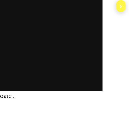
›
kiberli-gilfoil-me-ton-adoni-samara-sto-epikedr
σεις
.