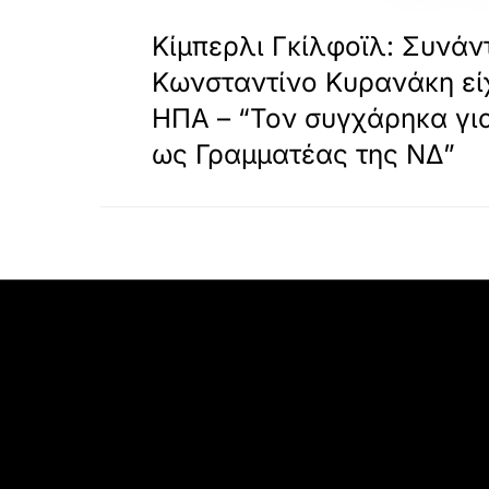
«
ΠΡΟΗΓΟΥΜΕΝΟ
ε
Κίμπερλι Γκίλφοϊλ: Συνάν
τ
ε
Κωνσταντίνο Κυρανάκη εί
κ
α
ΗΠΑ – “Τον συγχάρηκα για
ι
ως Γραμματέας της ΝΔ”
ν
α
φ
ο
ρ
τ
ώ
σ
ε
τ
ε
α
υ
τ
ό
τ