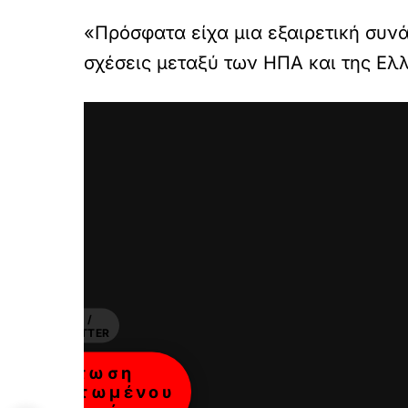
«Πρόσφατα είχα μια εξαιρετική συν
σχέσεις μεταξύ των ΗΠΑ και της Ελ
X /
TWITTER
Φόρτωση
ενσωματωμένου