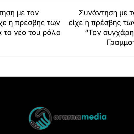
τηση με τον
Συνάντηση με 
χε η πρέσβης των
είχε η πρέσβης τω
 το νέο του ρόλο
“Τον συγχάρη
Γραμματ
Back
To
Top