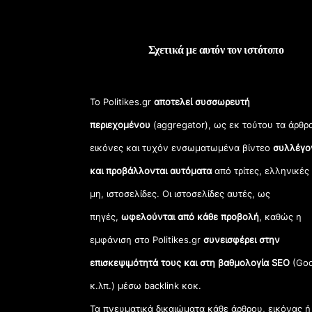
ο
ε
ν
σ
Σχετικά με αυτόν τον ιστότοπο
ω
μ
α
Το Politikes.gr
αποτελεί συσσωρευτή
τ
ω
περιεχομένου
(aggregator), ως εκ τούτου τα άρθρ
μ
έ
εικόνες και τυχόν ενσωματωμένα βίντεο
συλλέγο
ν
και προβάλλονται αυτόματα
από τρίτες, ελληνικές
ο
π
μη, ιστοσελίδες. Οι ιστοσελίδες αυτές, ως
ε
ρ
πηγές,
ωφελούνται από κάθε προβολή
, καθώς η
ι
εμφάνιση στο Politikes.gr
συνεισφέρει στην
ε
χ
επισκεψιμότητά τους και στη βαθμολογία SEO
(Goo
ό
μ
κ.λπ.) μέσω backlink κοκ.
ε
Τα πνευματικά δικαιώματα κάθε άρθρου, εικόνας ή