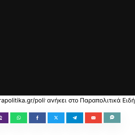
apolitika.gr/politiki/article/1752815/sunadisi-
ανήκει στο
Παραπολιτικά Ειδή