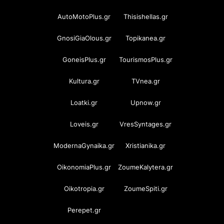
AutoMotoPlus.gr
Thisishellas.gr
GnosiGiaOlous.gr
Topikanea.gr
GoneisPlus.gr
TourismosPlus.gr
Kultura.gr
TVnea.gr
Loatki.gr
Upnow.gr
Loveis.gr
VresSyntages.gr
ModernaGynaika.gr
Xristianika.gr
OikonomiaPlus.gr
ZoumeKalytera.gr
Oikotropia.gr
ZoumeSpiti.gr
Perepet.gr