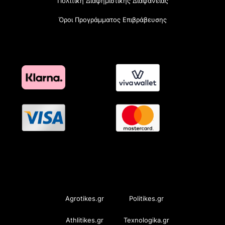
Πολιτική Διαφημιστικής Διαφάνειας
Όροι Προγράμματος Επιβράβευσης
OramaMedia Network
Agrotikes.gr
Politikes.gr
Athlitikes.gr
Texnologika.gr