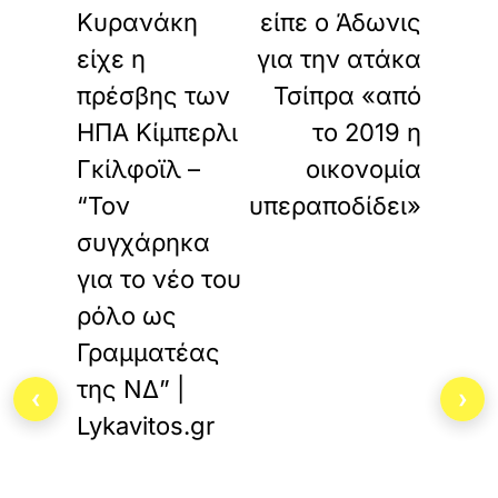
Κυρανάκη
είπε ο Άδωνις
είχε η
για την ατάκα
πρέσβης των
Τσίπρα «από
ΗΠΑ Κίμπερλι
το 2019 η
Γκίλφοϊλ –
οικονομία
“Τον
υπεραποδίδει»
συγχάρηκα
για το νέο του
ρόλο ως
Γραμματέας
της ΝΔ” |
‹
›
Lykavitos.gr