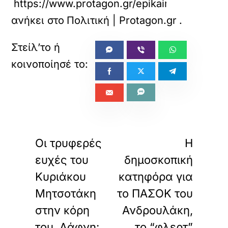
https://www.protagon.gr/epikairotita/sto-
ανήκει στο
Πολιτική | Protagon.gr
.
«
»
ΠΡΟΗΓΟΥΜΕΝΟ
ΕΠΟΜΕΝΟ
Οι τρυφερές
Η
ευχές του
δημοσκοπική
Κυριάκου
κατηφόρα για
Μητσοτάκη
το ΠΑΣΟΚ του
στην κόρη
Ανδρουλάκη,
του, Δάφνη:
το “φλερτ”