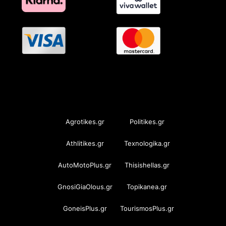
OramaMedia Network
Agrotikes.gr
Politikes.gr
Athlitikes.gr
Texnologika.gr
AutoMotoPlus.gr
Thisishellas.gr
GnosiGiaOlous.gr
Topikanea.gr
GoneisPlus.gr
TourismosPlus.gr