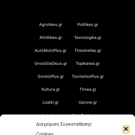
OramaMedia Network
Agrotikes.gr
Politikes.gr
Athlitikes.gr
Texnologika.gr
AutoMotoPlus.gr
Thisishellas.gr
GnosiGiaOlous.gr
Topikanea.gr
GoneisPlus.gr
TourismosPlus.gr
Kultura.gr
TVnea.gr
Loatki.gr
Upnow.gr
Loveis.gr
VresSyntages.gr
Διαχείριση Συγκατάθεσης
ModernaGynaika.gr
Xristianika.gr
Cookies