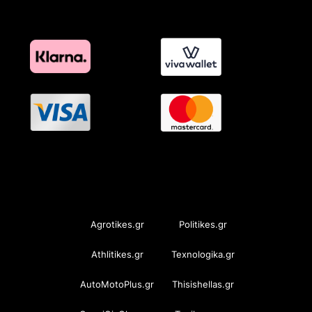
OramaMedia Network
Agrotikes.gr
Politikes.gr
Athlitikes.gr
Texnologika.gr
AutoMotoPlus.gr
Thisishellas.gr