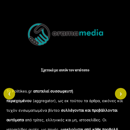
Back
To
Top
Σχετικά με αυτόν τον ιστότοπο
Το Politikes.gr
αποτελεί συσσωρευτή
‹
›
περιεχομένου
(aggregator), ως εκ τούτου τα άρθρα, εικόνες και
τυχόν ενσωματωμένα βίντεο
συλλέγονται και προβάλλονται
αυτόματα
από τρίτες, ελληνικές και μη, ιστοσελίδες. Οι
ιστοσελίδες αυτές, ως πηγές,
ωφελούνται από κάθε προβολή
,