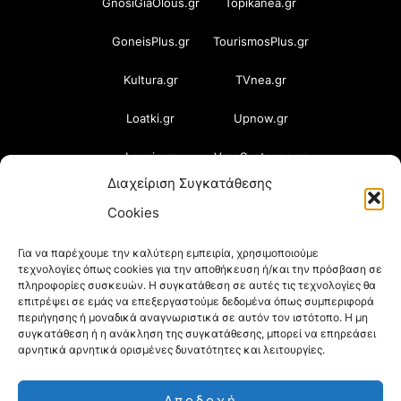
GnosiGiaOlous.gr
Topikanea.gr
GoneisPlus.gr
TourismosPlus.gr
Kultura.gr
TVnea.gr
Loatki.gr
Upnow.gr
Loveis.gr
VresSyntages.gr
Διαχείριση Συγκατάθεσης
ModernaGynaika.gr
Xristianika.gr
Cookies
OikonomiaPlus.gr
ZoumeKalytera.gr
Για να παρέχουμε την καλύτερη εμπειρία, χρησιμοποιούμε
τεχνολογίες όπως cookies για την αποθήκευση ή/και την πρόσβαση σε
Oikotropia.gr
ZoumeSpiti.gr
πληροφορίες συσκευών. Η συγκατάθεση σε αυτές τις τεχνολογίες θα
επιτρέψει σε εμάς να επεξεργαστούμε δεδομένα όπως συμπεριφορά
Perepet.gr
περιήγησης ή μοναδικά αναγνωριστικά σε αυτόν τον ιστότοπο. Η μη
συγκατάθεση ή η ανάκληση της συγκατάθεσης, μπορεί να επηρεάσει
αρνητικά αρνητικά ορισμένες δυνατότητες και λειτουργίες.
© 2026
Orama Group
(Orama Group Μ.Ι.Κ.Ε.) |
Αποδοχή