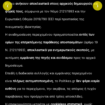
βίντεο
ανήκουν αποκλειστικά στους αρχικούς δημιουργούς και
‹
›
φορείς τους
, σύμφωνα με τον Νόμο 2121/1993 και την
Ευρωπαϊκή Οδηγία 2019/790 (ΕΕ) περί προστασίας της
πνευματικής ιδιοκτησίας.
Η αναδημοσίευση περιεχομένου πραγματοποιείται
εντός των
ορίων της επιτρεπόμενης παράθεσης αποσπασμάτων
(άρθρο 19
Ν. 2121/1993),
αποκλειστικά για ενημερωτικούς σκοπούς
, με
αυτόματη
εμφάνιση της πηγής και συνδέσμου
προς το αρχικό
δημοσίευμα.
Επειδή η διαδικασία συλλογής και εμφάνισης περιεχομένου
είναι
πλήρως αυτοματοποιημένη
, το Politikes.gr
δεν φέρει καμία
ευθύνη
για το περιεχόμενο, την ακρίβεια, τις απόψεις ή τυχόν
παραβιάσεις που προέρχονται από τρίτες ιστοσελίδες.
Η επισκεψιμότητα μετριέται με
cookieless στατιστικά
, χωρίς