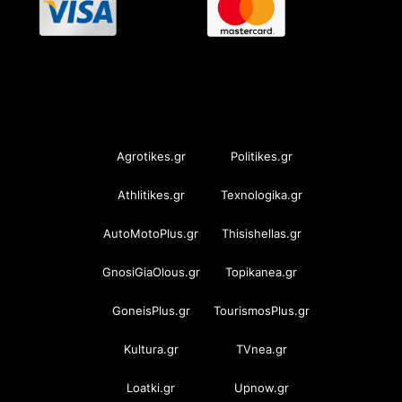
OramaMedia Network
Agrotikes.gr
Politikes.gr
Athlitikes.gr
Texnologika.gr
AutoMotoPlus.gr
Thisishellas.gr
GnosiGiaOlous.gr
Topikanea.gr
GoneisPlus.gr
TourismosPlus.gr
Kultura.gr
TVnea.gr
Loatki.gr
Upnow.gr