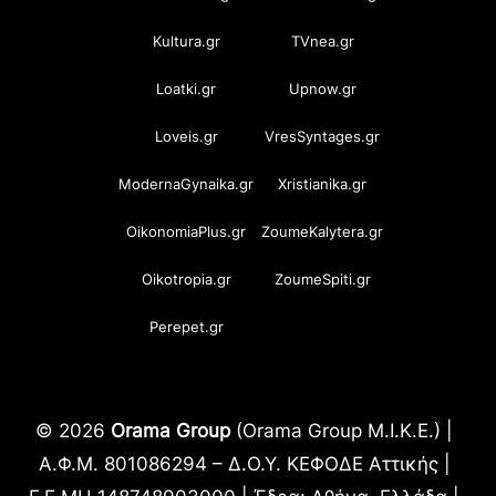
Kultura.gr
TVnea.gr
Loatki.gr
Upnow.gr
Loveis.gr
VresSyntages.gr
ModernaGynaika.gr
Xristianika.gr
OikonomiaPlus.gr
ZoumeKalytera.gr
Oikotropia.gr
ZoumeSpiti.gr
Perepet.gr
© 2026
Orama Group
(Orama Group Μ.Ι.Κ.Ε.) |
Α.Φ.Μ. 801086294 – Δ.Ο.Υ. ΚΕΦΟΔΕ Αττικής |