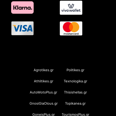
OramaMedia Network
Agrotikes.gr
Politikes.gr
Athlitikes.gr
Texnologika.gr
AutoMotoPlus.gr
Thisishellas.gr
GnosiGiaOlous.gr
Topikanea.gr
GoneisPlus.gr
TourismosPlus.gr