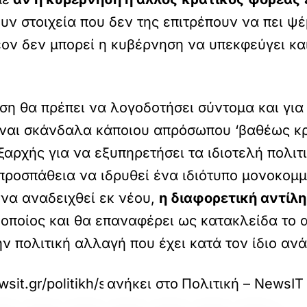
χουν στοιχεία που δεν της επιτρέπουν να πει 
ον δεν μπορεί η κυβέρνηση να υπεκφεύγει και
ση θα πρέπει να λογοδοτήσει σύντομα και γι
 είναι σκάνδαλα κάποιου απρόσωπου ‘βαθέως 
ξαρχής για να εξυπηρετήσει τα ιδιοτελή πολ
ροσπάθεια να ιδρυθεί ένα ιδιότυπο μονοκομμ
ο να αναδειχθεί εκ νέου,
η διαφορετική αντίλη
οποίος και θα επαναφέρει ως κατακλείδα το α
ν πολιτική αλλαγή που έχει κατά τον ίδιο ανά
sit.gr/politikh/sfodri-epithesi-pasok-gia-laza
ανήκει στο
Πολιτική – NewsIT