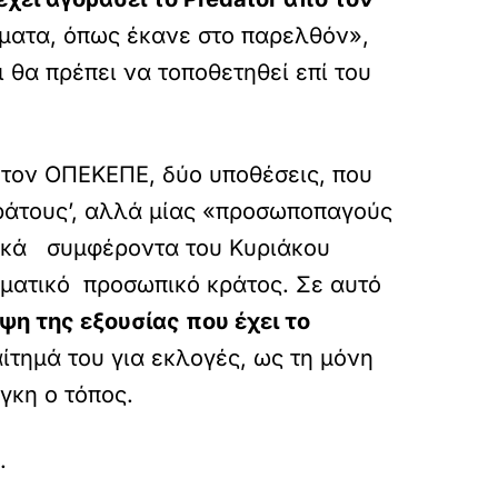
ψέματα, όπως έκανε στο παρελθόν»,
 θα πρέπει να τοποθετηθεί επί του
α τον ΟΠΕΚΕΠΕ, δύο υποθέσεις, που
κράτους’, αλλά μίας «προσωποπαγούς
ιτικά συμφέροντα του Κυριάκου
ματικό προσωπικό κράτος. Σε αυτό
ψη της εξουσίας που έχει το
ίτημά του για εκλογές, ως τη μόνη
γκη ο τόπος.
ridi-sto-stoxastro-o-mitsotakis-rousfetia-diaft
.