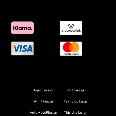
OramaMedia Network
Agrotikes.gr
Politikes.gr
Athlitikes.gr
Texnologika.gr
AutoMotoPlus.gr
Thisishellas.gr