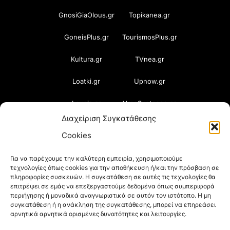
GnosiGiaOlous.gr
Topikanea.gr
GoneisPlus.gr
TourismosPlus.gr
Kultura.gr
TVnea.gr
Loatki.gr
Upnow.gr
Loveis.gr
VresSyntages.gr
Διαχείριση Συγκατάθεσης
ModernaGynaika.gr
Xristianika.gr
Cookies
OikonomiaPlus.gr
ZoumeKalytera.gr
Για να παρέχουμε την καλύτερη εμπειρία, χρησιμοποιούμε
τεχνολογίες όπως cookies για την αποθήκευση ή/και την πρόσβαση σε
Oikotropia.gr
ZoumeSpiti.gr
πληροφορίες συσκευών. Η συγκατάθεση σε αυτές τις τεχνολογίες θα
επιτρέψει σε εμάς να επεξεργαστούμε δεδομένα όπως συμπεριφορά
Perepet.gr
περιήγησης ή μοναδικά αναγνωριστικά σε αυτόν τον ιστότοπο. Η μη
συγκατάθεση ή η ανάκληση της συγκατάθεσης, μπορεί να επηρεάσει
αρνητικά αρνητικά ορισμένες δυνατότητες και λειτουργίες.