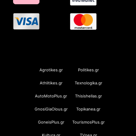
OramaMedia Network
Agrotikes.gr
Politikes.gr
Athlitikes.gr
Texnologika.gr
AutoMotoPlus.gr
Thisishellas.gr
GnosiGiaOlous.gr
Topikanea.gr
GoneisPlus.gr
TourismosPlus.gr
Kultura.gr
TVnea.gr