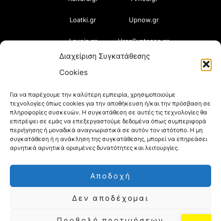
Loatki.gr
Upnow.gr
Loveis.gr
VresSyntages.gr
Διαχείριση Συγκατάθεσης
ModernaGynaika.gr
Xristianika.gr
Cookies
OikonomiaPlus.gr
ZoumeKalytera.gr
Για να παρέχουμε την καλύτερη εμπειρία, χρησιμοποιούμε
τεχνολογίες όπως cookies για την αποθήκευση ή/και την πρόσβαση σε
Oikotropia.gr
ZoumeSpiti.gr
πληροφορίες συσκευών. Η συγκατάθεση σε αυτές τις τεχνολογίες θα
επιτρέψει σε εμάς να επεξεργαστούμε δεδομένα όπως συμπεριφορά
Perepet.gr
περιήγησης ή μοναδικά αναγνωριστικά σε αυτόν τον ιστότοπο. Η μη
συγκατάθεση ή η ανάκληση της συγκατάθεσης, μπορεί να επηρεάσει
αρνητικά αρνητικά ορισμένες δυνατότητες και λειτουργίες.
© 2026
Orama Group
(Orama Group Μ.Ι.Κ.Ε.) |
Αποδοχή
Α.Φ.Μ. 801086294 – Δ.Ο.Υ. ΚΕΦΟΔΕ Αττικής |
Δεν αποδέχομαι
Γ.Ε.ΜΗ 148748903000 | Έδρα: Αθήνα, Ελλάδα |
Email: contact@orama-group.com
Προβολή προτιμήσεων