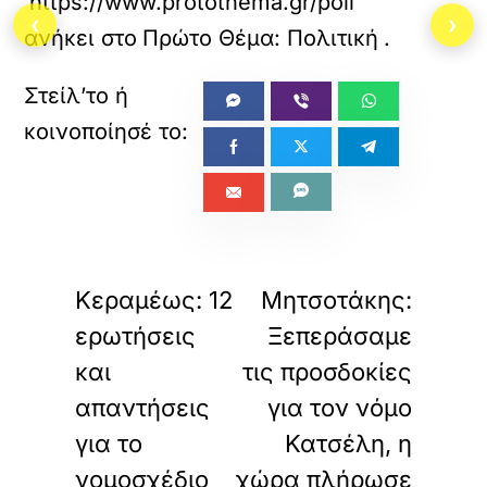
https://www.protothema.gr/politics/articl
‹
›
ανήκει στο
Πρώτο Θέμα: Πολιτική
.
«
»
ΠΡΟΗΓΟΥΜΕΝΟ
ΕΠΟΜΕΝΟ
Κεραμέως: 12
Μητσοτάκης:
ερωτήσεις
Ξεπεράσαμε
και
τις προσδοκίες
απαντήσεις
για τον νόμο
για το
Κατσέλη, η
νομοσχέδιο
χώρα πλήρωσε