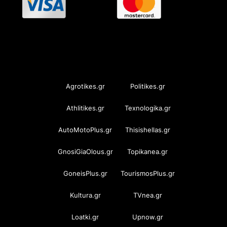
OramaMedia Network
Agrotikes.gr
Politikes.gr
Athlitikes.gr
Texnologika.gr
AutoMotoPlus.gr
Thisishellas.gr
GnosiGiaOlous.gr
Topikanea.gr
GoneisPlus.gr
TourismosPlus.gr
Kultura.gr
TVnea.gr
Loatki.gr
Upnow.gr