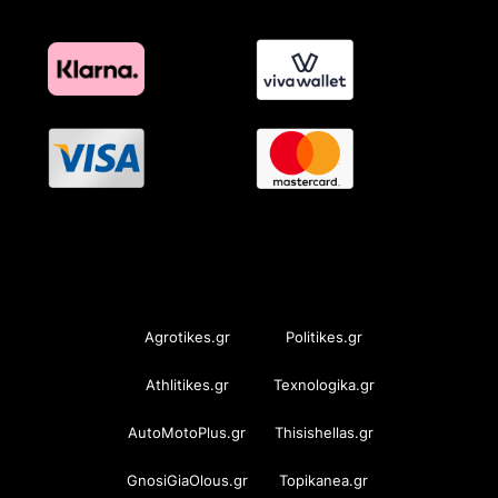
OramaMedia Network
Agrotikes.gr
Politikes.gr
Athlitikes.gr
Texnologika.gr
AutoMotoPlus.gr
Thisishellas.gr
GnosiGiaOlous.gr
Topikanea.gr