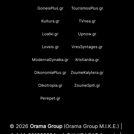
GoneisPlus.gr
TourismosPlus.gr
Kultura.gr
TVnea.gr
Loatki.gr
Upnow.gr
Loveis.gr
VresSyntages.gr
ModernaGynaika.gr
Xristianika.gr
OikonomiaPlus.gr
ZoumeKalytera.gr
Oikotropia.gr
ZoumeSpiti.gr
Perepet.gr
© 2026
Orama Group
(Orama Group Μ.Ι.Κ.Ε.) |