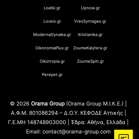
Loatki.gr
Upnow.gr
Loveis.gr
VresSyntages.gr
ModernaGynaika.gr
Xristianika.gr
OikonomiaPlus.gr
ZoumeKalytera.gr
Oikotropia.gr
ZoumeSpiti.gr
Perepet.gr
© 2026
Orama Group
(Orama Group Μ.Ι.Κ.Ε.) |
Α.Φ.Μ. 801086294 – Δ.Ο.Υ. ΚΕΦΟΔΕ Αττικής |
Γ.Ε.ΜΗ 148748903000 | Έδρα: Αθήνα, Ελλάδα |
Email: contact@orama-group.com