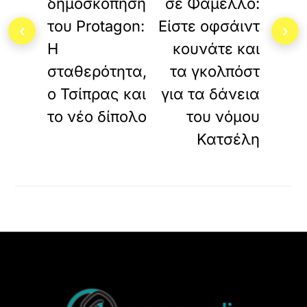
δημοσκόπηση
σε Φάμελλο:
του Protagon:
Είστε οφσάιντ
‹
›
Η
κουνάτε και
σταθερότητα,
τα γκολπόστ
ο Τσίπρας και
για τα δάνεια
το νέο δίπολο
του νόμου
Κατσέλη
Back
To