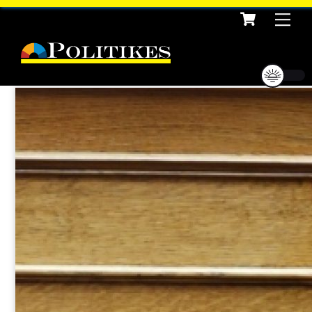
Cart
Skip
Me
to
content