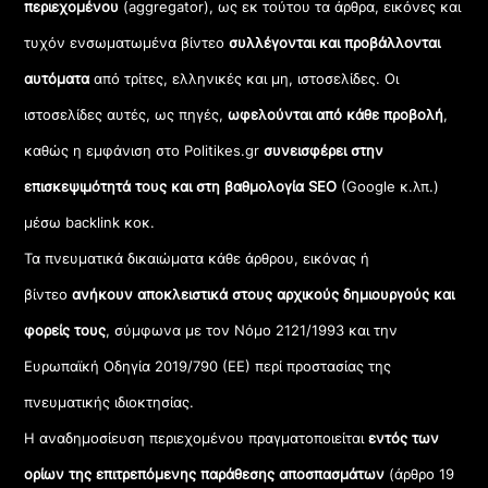
περιεχομένου
(aggregator), ως εκ τούτου τα άρθρα, εικόνες και
τυχόν ενσωματωμένα βίντεο
συλλέγονται και προβάλλονται
αυτόματα
από τρίτες, ελληνικές και μη, ιστοσελίδες. Οι
ιστοσελίδες αυτές, ως πηγές,
ωφελούνται από κάθε προβολή
,
καθώς η εμφάνιση στο Politikes.gr
συνεισφέρει στην
επισκεψιμότητά τους και στη βαθμολογία SEO
(Google κ.λπ.)
μέσω backlink κοκ.
Τα πνευματικά δικαιώματα κάθε άρθρου, εικόνας ή
βίντεο
ανήκουν αποκλειστικά στους αρχικούς δημιουργούς και
φορείς τους
, σύμφωνα με τον Νόμο 2121/1993 και την
Ευρωπαϊκή Οδηγία 2019/790 (ΕΕ) περί προστασίας της
πνευματικής ιδιοκτησίας.
Η αναδημοσίευση περιεχομένου πραγματοποιείται
εντός των
ορίων της επιτρεπόμενης παράθεσης αποσπασμάτων
(άρθρο 19