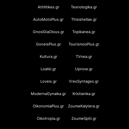
Athlitikes.gr
Texnologika.gr
AutoMotoPlus.gr
Thisishellas.gr
GnosiGiaOlous.gr
Topikanea.gr
GoneisPlus.gr
TourismosPlus.gr
Kultura.gr
TVnea.gr
Loatki.gr
Upnow.gr
Loveis.gr
VresSyntages.gr
ModernaGynaika.gr
Xristianika.gr
OikonomiaPlus.gr
ZoumeKalytera.gr
Oikotropia.gr
ZoumeSpiti.gr