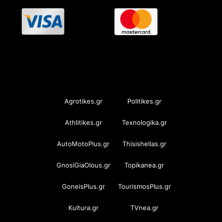
OramaMedia Network
Agrotikes.gr
Politikes.gr
Athlitikes.gr
Texnologika.gr
AutoMotoPlus.gr
Thisishellas.gr
GnosiGiaOlous.gr
Topikanea.gr
GoneisPlus.gr
TourismosPlus.gr
Kultura.gr
TVnea.gr