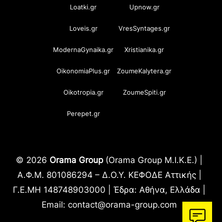
Loatki.gr
Upnow.gr
Loveis.gr
VresSyntages.gr
ModernaGynaika.gr
Xristianika.gr
OikonomiaPlus.gr
ZoumeKalytera.gr
Oikotropia.gr
ZoumeSpiti.gr
Perepet.gr
© 2026
Orama Group
(Orama Group Μ.Ι.Κ.Ε.) |
Α.Φ.Μ. 801086294 – Δ.Ο.Υ. ΚΕΦΟΔΕ Αττικής |
Γ.Ε.ΜΗ 148748903000 | Έδρα: Αθήνα, Ελλάδα |
Email: contact@orama-group.com