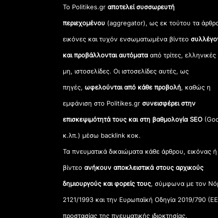
Το Politikes.gr
αποτελεί συσσωρευτή
περιεχομένου
(aggregator), ως εκ τούτου τα άρθρ
εικόνες και τυχόν ενσωματωμένα βίντεο
συλλέγο
και προβάλλονται αυτόματα
από τρίτες, ελληνικές
μη, ιστοσελίδες. Οι ιστοσελίδες αυτές, ως
πηγές,
ωφελούνται από κάθε προβολή
, καθώς η
εμφάνιση στο Politikes.gr
συνεισφέρει στην
επισκεψιμότητά τους και στη βαθμολογία SEO
(Goo
κ.λπ.) μέσω backlink κοκ.
Τα πνευματικά δικαιώματα κάθε άρθρου, εικόνας ή
βίντεο
ανήκουν αποκλειστικά στους αρχικούς
δημιουργούς και φορείς τους
, σύμφωνα με τον Νό
2121/1993 και την Ευρωπαϊκή Οδηγία 2019/790 (ΕΕ
προστασίας της πνευματικής ιδιοκτησίας.