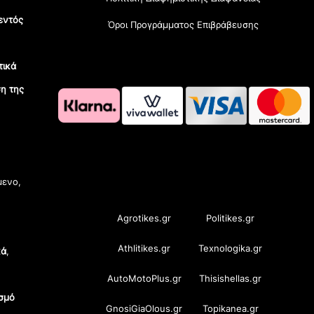
εντός
Όροι Προγράμματος Επιβράβευσης
τικά
η της
OramaMedia Network
μενο,
Agrotikes.gr
Politikes.gr
Athlitikes.gr
Texnologika.gr
κά
,
AutoMotoPlus.gr
Thisishellas.gr
σμό
GnosiGiaOlous.gr
Topikanea.gr