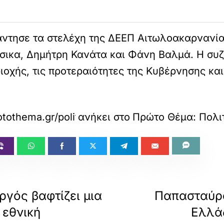
ντησε τα στελέχη της ΔΕΕΠ Αιτωλοακαρνανία
ικα, Δημήτρη Κανάτα και Φάνη Βαλμά. Η συζή
ιοχής, τις προτεραιότητες της Κυβέρνησης κα
tothema.gr/politics/article/1812578/papastaur
ανήκει στο
Πρώτο Θέμα: Πολι
γός βαφτίζει μια
Παπασταύρο
 εθνική
Ελλά