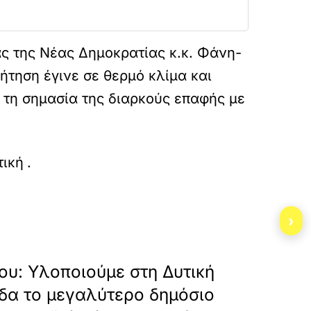
ς της Νέας Δημοκρατίας κ.κ. Φάνη-
τηση έγινε σε θερμό κλίμα και
ι τη σημασία της διαρκούς επαφής με
ou-ulopoioume-sti-dutiki-ellada-to-megalutero
τική
.
›
»
ΕΠΟΜΕΝΟ
υ: Υλοποιούμε στη Δυτική
δα το μεγαλύτερο δημόσιο