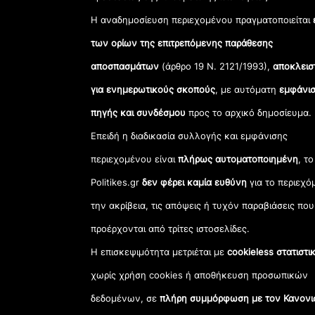
Η αναδημοσίευση περιεχομένου πραγματοποιείται
των ορίων της επιτρεπόμενης παράθεσης
αποσπασμάτων
(άρθρο 19 Ν. 2121/1993),
αποκλεισ
για ενημερωτικούς σκοπούς
, με αυτόματη
εμφάνισ
πηγής και συνδέσμου
προς το αρχικό δημοσίευμα.
Επειδή η διαδικασία συλλογής και εμφάνισης
περιεχομένου είναι
πλήρως αυτοματοποιημένη
, το
Politikes.gr
δεν φέρει καμία ευθύνη
για το περιεχό
την ακρίβεια, τις απόψεις ή τυχόν παραβιάσεις που
προέρχονται από τρίτες ιστοσελίδες.
Η επισκεψιμότητα μετριέται με
cookieless στατιστι
χωρίς χρήση cookies ή αποθήκευση προσωπικών
δεδομένων, σε
πλήρη συμμόρφωση με τον Κανονι