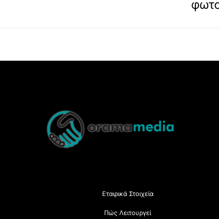
φωτο
Back
To
Top
Εταιρικά Στοιχεία
Πώς Λειτουργεί