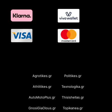
OramaMedia Network
Agrotikes.gr
Politikes.gr
Athlitikes.gr
Texnologika.gr
AutoMotoPlus.gr
Thisishellas.gr
GnosiGiaOlous.gr
Topikanea.gr