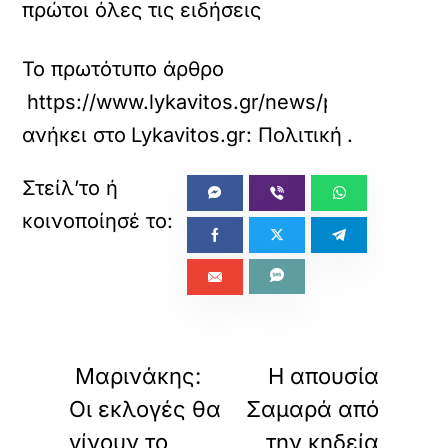
πρώτοι όλες τις ειδήσεις
Το πρωτότυπο άρθρο
https://www.lykavitos.gr/news/politics/pap
ανήκει στο
Lykavitos.gr: Πολιτική
.
«
»
ΠΡΟΗΓΟΥΜΕΝΟ
ΕΠΟΜΕΝΟ
Μαρινάκης:
Η απουσία
Οι εκλογές θα
Σαμαρά από
γίνουν το
την κηδεία