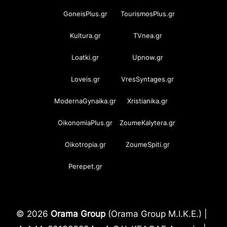
GoneisPlus.gr
TourismosPlus.gr
Kultura.gr
TVnea.gr
Loatki.gr
Upnow.gr
Loveis.gr
VresSyntages.gr
ModernaGynaika.gr
Xristianika.gr
OikonomiaPlus.gr
ZoumeKalytera.gr
Oikotropia.gr
ZoumeSpiti.gr
Perepet.gr
© 2026
Orama Group
(Orama Group Μ.Ι.Κ.Ε.) |