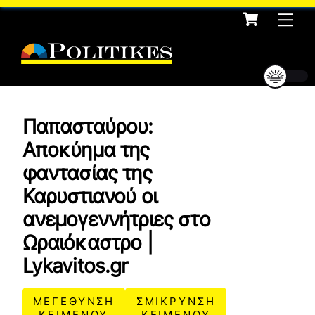
Cart
Skip
Me
to
content
Παπασταύρου:
Αποκύημα της
φαντασίας της
Καρυστιανού οι
ανεμογεννήτριες στο
Ωραιόκαστρο |
Lykavitos.gr
ΜΕΓΕΘΥΝΣΗ
ΣΜΙΚΡΥΝΣΗ
ΚΕΙΜΕΝΟΥ
ΚΕΙΜΕΝΟΥ