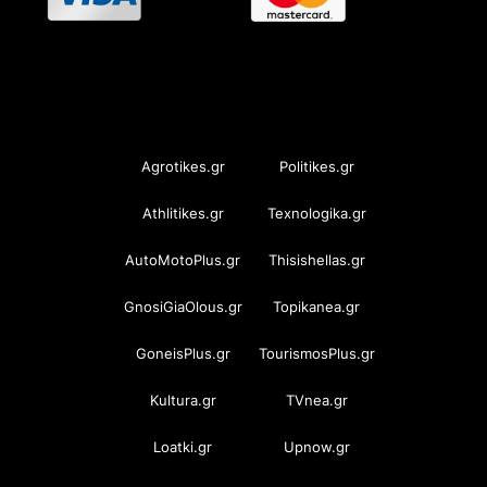
OramaMedia Network
Agrotikes.gr
Politikes.gr
Athlitikes.gr
Texnologika.gr
AutoMotoPlus.gr
Thisishellas.gr
GnosiGiaOlous.gr
Topikanea.gr
GoneisPlus.gr
TourismosPlus.gr
Kultura.gr
TVnea.gr
Loatki.gr
Upnow.gr