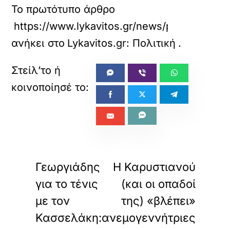
Το πρωτότυπο άρθρο
https://www.lykavitos.gr/news/politics/pap
ανήκει στο
Lykavitos.gr: Πολιτική
.
«
»
ΠΡΟΗΓΟΥΜΕΝΟ
ΕΠΟΜΕΝΟ
Γεωργιάδης
Η Καρυστιανού
για το τένις
(και οι οπαδοί
με τον
της) «βλέπει»
Κασσελάκη:
ανεμογεννήτριες