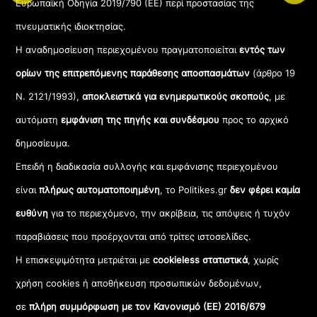
Ευρωπαϊκή Οδηγία 2019/790 (ΕΕ) περί προστασίας της
πνευματικής ιδιοκτησίας.
Η αναδημοσίευση περιεχομένου πραγματοποιείται
εντός των
ορίων της επιτρεπόμενης παράθεσης αποσπασμάτων
(άρθρο 19
Ν. 2121/1993),
αποκλειστικά για ενημερωτικούς σκοπούς
, με
αυτόματη
εμφάνιση της πηγής και συνδέσμου
προς το αρχικό
δημοσίευμα.
Επειδή η διαδικασία συλλογής και εμφάνισης περιεχομένου
είναι
πλήρως αυτοματοποιημένη
, το Politikes.gr
δεν φέρει καμία
ευθύνη
για το περιεχόμενο, την ακρίβεια, τις απόψεις ή τυχόν
παραβιάσεις που προέρχονται από τρίτες ιστοσελίδες.
Η επισκεψιμότητα μετριέται με
cookieless στατιστικά
, χωρίς
χρήση cookies ή αποθήκευση προσωπικών δεδομένων,
σε
πλήρη συμμόρφωση με τον Κανονισμό (ΕΕ) 2016/679