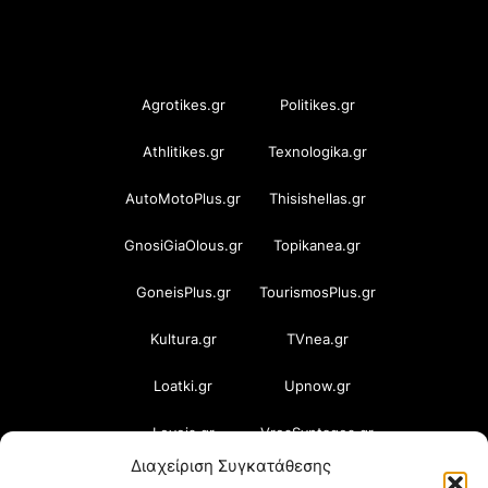
OramaMedia Network
Agrotikes.gr
Politikes.gr
Athlitikes.gr
Texnologika.gr
AutoMotoPlus.gr
Thisishellas.gr
GnosiGiaOlous.gr
Topikanea.gr
GoneisPlus.gr
TourismosPlus.gr
Kultura.gr
TVnea.gr
Loatki.gr
Upnow.gr
Loveis.gr
VresSyntages.gr
Διαχείριση Συγκατάθεσης
ModernaGynaika.gr
Xristianika.gr