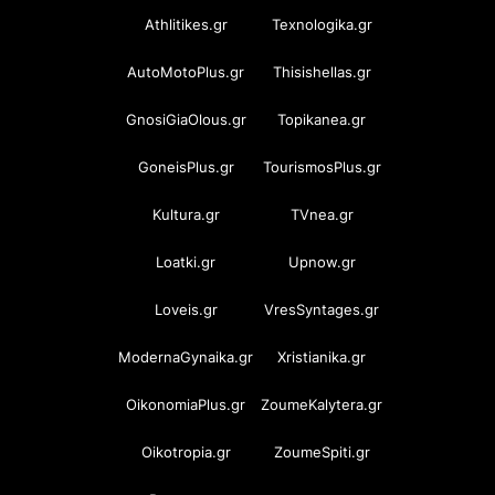
Athlitikes.gr
Texnologika.gr
AutoMotoPlus.gr
Thisishellas.gr
GnosiGiaOlous.gr
Topikanea.gr
GoneisPlus.gr
TourismosPlus.gr
Kultura.gr
TVnea.gr
Loatki.gr
Upnow.gr
Loveis.gr
VresSyntages.gr
ModernaGynaika.gr
Xristianika.gr
OikonomiaPlus.gr
ZoumeKalytera.gr
Oikotropia.gr
ZoumeSpiti.gr