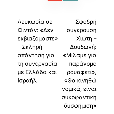
ε
κ
«
»
α
ΠΡΟΗΓΟΥΜΕΝΟ
ΕΠΟΜΕΝΟ
ι
Λευκωσία σε
Σφοδρή
ν
α
Φιντάν: «Δεν
σύγκρουση
φ
ο
εκβιαζόμαστε»
Χιώτη –
ρ
– Σκληρή
Δουδωνή:
τ
ώ
απάντηση για
«Μιλάμε για
σ
ε
τη συνεργασία
παράνομο
τ
με Ελλάδα και
ρουσφέτι»,
ε
α
Ισραήλ
«Θα κινηθώ
υ
τ
νομικά, είναι
ό
συκοφαντική
τ
ο
δυσφήμιση»
ε
ν