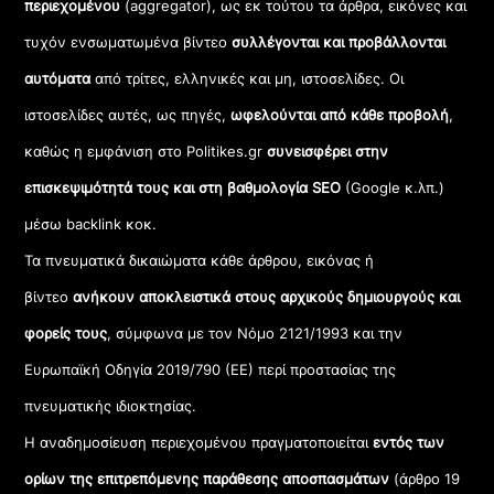
περιεχομένου
(aggregator), ως εκ τούτου τα άρθρα, εικόνες και
τυχόν ενσωματωμένα βίντεο
συλλέγονται και προβάλλονται
αυτόματα
από τρίτες, ελληνικές και μη, ιστοσελίδες. Οι
ιστοσελίδες αυτές, ως πηγές,
ωφελούνται από κάθε προβολή
,
καθώς η εμφάνιση στο Politikes.gr
συνεισφέρει στην
επισκεψιμότητά τους και στη βαθμολογία SEO
(Google κ.λπ.)
μέσω backlink κοκ.
Τα πνευματικά δικαιώματα κάθε άρθρου, εικόνας ή
βίντεο
ανήκουν αποκλειστικά στους αρχικούς δημιουργούς και
φορείς τους
, σύμφωνα με τον Νόμο 2121/1993 και την
Ευρωπαϊκή Οδηγία 2019/790 (ΕΕ) περί προστασίας της
πνευματικής ιδιοκτησίας.
Η αναδημοσίευση περιεχομένου πραγματοποιείται
εντός των
ορίων της επιτρεπόμενης παράθεσης αποσπασμάτων
(άρθρο 19