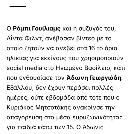
Ο
Ρόμπι Γουίλιαμς
και η σύζυγός του,
Αΐντα Φιλντ, ανέβασαν βίντεο με το
οποίο ζητούν να ανέβει στα 16 το όριο
ηλικίας για εκείνους που χρησιμοποιούν
social media στο Ηνωμένο Βασίλειο, κάτι
που ενθουσίασε τον
Άδωνη Γεωργιάδη
.
Εξάλλου, δεν έχουν περάσει πολλές
ημέρες, ούτε εβδομάδα από τότε που ο
Κυριάκος Μητσοτάκης ανακοίνσε την
απαγόρευση στα μέσα ευρυζωνικότητας
X /
TWITTER
για παιδιά κάτω των 15. Ο Άδωνις