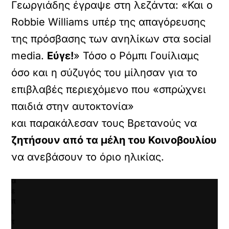
ρτωση
Γεωργιάδης έγραψε στη λεζάντα: «Και ο
ατωμένου
Robbie Williams υπέρ της απαγόρευσης
εχομένου
της πρόσβασης των ανηλίκων στα social
Κ
media.
Εύγε!
» Τόσο ο Ρόμπι Γουίλιαμς
ά
ν
όσο και η σύζυγός του μίλησαν για το
τ
επιβλαβές περιεχόμενο που «σπρώχνει
ε
κ
παιδιά στην αυτοκτονία»
λ
ι
και παρακάλεσαν τους Βρετανούς να
κ
ζητήσουν από τα μέλη του Κοινοβουλίου
γ
ι
να ανεβάσουν το όριο ηλικίας.
α
ν
α
ε
π
ι
τ