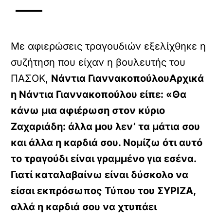
Με αφιερώσεις τραγουδιών εξελίχθηκε η
συζήτηση που είχαν η βουλευτής του
ΠΑΣΟΚ,
Νάντια ΓιαννακοπούλουΑρχικά
YOUTUBE
η Νάντια Γιαννακοπούλου είπε: «Θα
ρτωση
κάνω μια αφιέρωση στον κύριο
ατωμένου
εχομένου
Ζαχαριάδη: άλλα μου λεν’ τα μάτια σου
και άλλα η καρδιά σου. Νομίζω ότι αυτό
Κ
ά
το τραγούδι είναι γραμμένο για εσένα.
ν
Γιατί καταλαβαίνω είναι δύσκολο να
τ
ε
είσαι εκπρόσωπος Τύπου του ΣΥΡΙΖΑ,
κ
λ
αλλά η καρδιά σου να χτυπάει
ι