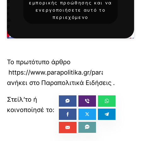
ο
εμπορικής προώθησης και να
ρ
ενεργοποιήσετε αυτό το
τ
περιεχόμενο
ώ
σ
ε
τ
ε
α
υ
Το πρωτότυπο άρθρο
τ
ό
https://www.parapolitika.gr/parapolitika/a
τ
ανήκει στο
Παραπολιτικά Ειδήσεις
.
ο
ε
ν
σ
ω
μ
α
τ
ω
μ