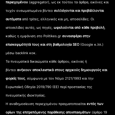
περιεχομένου
(aggregator), ως εκ τούτου τα άρθρα, εικόνες και
τυχόν ενσωματωμένα βίντεο
συλλέγονται και προβάλλονται
αυτόματα
από τρίτες, ελληνικές και μη, ιστοσελίδες. Οι
ιστοσελίδες αυτές, ως πηγές,
ωφελούνται από κάθε προβολή
,
καθώς η εμφάνιση στο Politikes.gr
συνεισφέρει στην
επισκεψιμότητά τους και στη βαθμολογία SEO
(Google κ.λπ.)
μέσω backlink κοκ.
Τα πνευματικά δικαιώματα κάθε άρθρου, εικόνας ή
βίντεο
ανήκουν αποκλειστικά στους αρχικούς δημιουργούς και
φορείς τους
, σύμφωνα με τον Νόμο 2121/1993 και την
Ευρωπαϊκή Οδηγία 2019/790 (ΕΕ) περί προστασίας της
πνευματικής ιδιοκτησίας.
Η αναδημοσίευση περιεχομένου πραγματοποιείται
εντός των
ορίων της επιτρεπόμενης παράθεσης αποσπασμάτων
(άρθρο 19