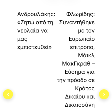
«
»
έ
ΠΡΟΗΓΟΥΜΕΝΟ
ΕΠΟΜΕΝΟ
ν
Ανδρουλάκης:
Φλωρίδης:
ο
π
«Ζητώ από τη
Συναντήθηκε
ε
ρ
νεολαία να
με τον
ι
μας
Ευρωπαίο
ε
χ
εμπιστευθεί»
επίτροπο,
ό
μ
Μάικλ
ε
ΜακΓκράθ –
ν
ο
Εύσημα για
.
την πρόοδο σε
Κράτος
‹
›
Δικαίου και
Δικαιοσύνη