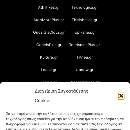
Athlitikes.gr
Texnologika.gr
AutoMotoPlus.gr
Thisishellas.gr
GnosiGiaOlous.gr
Topikanea.gr
GoneisPlus.gr
TourismosPlus.gr
Kultura.gr
TVnea.gr
Loatki.gr
Upnow.gr
Loveis.gr
VresSyntages.gr
Διαχείριση Συγκατάθεσης
ModernaGynaika.gr
Xristianika.gr
Cookies
OikonomiaPlus.gr
ZoumeKalytera.gr
Για να παρέχουμε την καλύτερη εμπειρία, χρησιμοποιούμε
τεχνολογίες όπως cookies για την αποθήκευση ή/και την πρόσβαση σε
Oikotropia.gr
ZoumeSpiti.gr
πληροφορίες συσκευών. Η συγκατάθεση σε αυτές τις τεχνολογίες θα
επιτρέψει σε εμάς να επεξεργαστούμε δεδομένα όπως συμπεριφορά