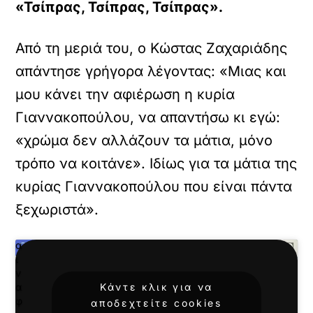
«Τσίπρας, Τσίπρας, Τσίπρας».
κ
γ
ι
Από τη μεριά του, ο Κώστας Ζαχαριάδης
α
ν
απάντησε γρήγορα λέγοντας: «Μιας και
α
ε
μου κάνει την αφιέρωση η κυρία
π
Γιαννακοπούλου, να απαντήσω κι εγώ:
ι
τ
«χρώμα δεν αλλάζουν τα μάτια, μόνο
ρ
τρόπο να κοιτάνε». Ιδίως για τα μάτια της
έ
ψ
κυρίας Γιαννακοπούλου που είναι πάντα
ε
τ
ξεχωριστά».
ε
κ
α
ι
ν
Κάντε κλικ για να
α
φ
αποδεχτείτε cookies