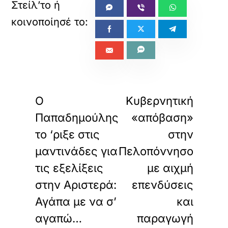
«
»
ΠΡΟΗΓΟΥΜΕΝΟ
ΕΠΟΜΕΝΟ
Ο
Κυβερνητική
Παπαδημούλης
«απόβαση»
το ‘ριξε στις
στην
μαντινάδες για
Πελοπόννησο
τις εξελίξεις
με αιχμή
στην Αριστερά:
επενδύσεις
Αγάπα με να σ’
και
αγαπώ…
παραγωγή