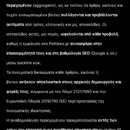
περιεχομένου
(aggregator), ως εκ τούτου τα άρθρα, εικόνες και
τυχόν ενσωματωμένα βίντεο
συλλέγονται και προβάλλονται
αυτόματα
από τρίτες, ελληνικές και μη, ιστοσελίδες. Οι
ιστοσελίδες αυτές, ως πηγές,
ωφελούνται από κάθε προβολή
,
καθώς η εμφάνιση στο Politikes.gr
συνεισφέρει στην
επισκεψιμότητά τους και στη βαθμολογία SEO
(Google κ.λπ.)
μέσω backlink κοκ.
Τα πνευματικά δικαιώματα κάθε άρθρου, εικόνας ή
βίντεο
ανήκουν αποκλειστικά στους αρχικούς δημιουργούς και
φορείς τους
, σύμφωνα με τον Νόμο 2121/1993 και την
Ευρωπαϊκή Οδηγία 2019/790 (ΕΕ) περί προστασίας της
πνευματικής ιδιοκτησίας.
Η αναδημοσίευση περιεχομένου πραγματοποιείται
εντός των
ορίων της επιτρεπόμενης παράθεσης αποσπασμάτων
(άρθρο 19