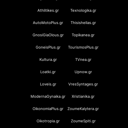
Athlitikes.gr
Texnologika.gr
AutoMotoPlus.gr
Thisishellas.gr
GnosiGiaOlous.gr
Topikanea.gr
GoneisPlus.gr
TourismosPlus.gr
Kultura.gr
TVnea.gr
Loatki.gr
Upnow.gr
Loveis.gr
VresSyntages.gr
ModernaGynaika.gr
Xristianika.gr
OikonomiaPlus.gr
ZoumeKalytera.gr
Oikotropia.gr
ZoumeSpiti.gr