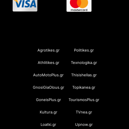
OramaMedia Network
Agrotikes.gr
Politikes.gr
Athlitikes.gr
Texnologika.gr
AutoMotoPlus.gr
Thisishellas.gr
GnosiGiaOlous.gr
Topikanea.gr
GoneisPlus.gr
TourismosPlus.gr
Kultura.gr
TVnea.gr
Loatki.gr
Upnow.gr