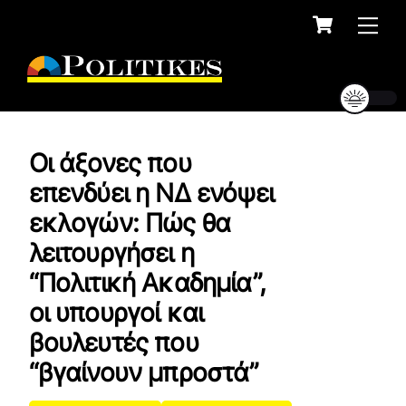
Cart
Skip
Me
to
content
Οι άξονες που
επενδύει η ΝΔ ενόψει
εκλογών: Πώς θα
λειτουργήσει η
“Πολιτική Ακαδημία”,
οι υπουργοί και
βουλευτές που
“βγαίνουν μπροστά”