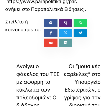
https://www.parapolitika.gr/parapolitika/a
ανήκει στο
Παραπολιτικά Ειδήσεις
.
«
ΠΡΟΗΓΟΥΜΕΝΟ
ΕΠΟΜΕΝΟ
Ανοίγει ο
Οι “μουσικές
φάκελος του ΤΕΕ
καρέκλες” στο
με αφορμή το
Υπουργείο
κύκλωμα των
Εξωτερικών, ο
πολεοδομιών: Ο
γρίφος για τον
διάδοχος
διορισμό του