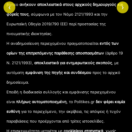
βίντεο
ανήκουν αποκλειστικά στους αρχικούς δημιουργούς και
‹
›
φορείς τους
, σύμφωνα με τον Νόμο 2121/1993 και την
Ευρωπαϊκή Οδηγία 2019/790 (ΕΕ) περί προστασίας της
πνευματικής ιδιοκτησίας.
Η αναδημοσίευση περιεχομένου πραγματοποιείται
εντός των
ορίων της επιτρεπόμενης παράθεσης αποσπασμάτων
(άρθρο 19
Ν. 2121/1993),
αποκλειστικά για ενημερωτικούς σκοπούς
, με
αυτόματη
εμφάνιση της πηγής και συνδέσμου
προς το αρχικό
δημοσίευμα.
Επειδή η διαδικασία συλλογής και εμφάνισης περιεχομένου
είναι
πλήρως αυτοματοποιημένη
, το Politikes.gr
δεν φέρει καμία
ευθύνη
για το περιεχόμενο, την ακρίβεια, τις απόψεις ή τυχόν
παραβιάσεις που προέρχονται από τρίτες ιστοσελίδες.
Η επισκεψιμότητα μετριέται με
cookieless στατιστικά
, χωρίς