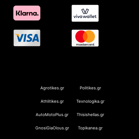
OramaMedia Network
Agrotikes.gr
Politikes.gr
Athlitikes.gr
Texnologika.gr
AutoMotoPlus.gr
Thisishellas.gr
GnosiGiaOlous.gr
Topikanea.gr