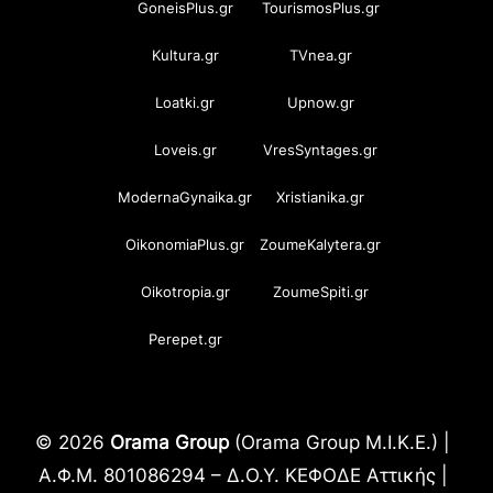
GoneisPlus.gr
TourismosPlus.gr
Kultura.gr
TVnea.gr
Loatki.gr
Upnow.gr
Loveis.gr
VresSyntages.gr
ModernaGynaika.gr
Xristianika.gr
OikonomiaPlus.gr
ZoumeKalytera.gr
Oikotropia.gr
ZoumeSpiti.gr
Perepet.gr
© 2026
Orama Group
(Orama Group Μ.Ι.Κ.Ε.) |
Α.Φ.Μ. 801086294 – Δ.Ο.Υ. ΚΕΦΟΔΕ Αττικής |