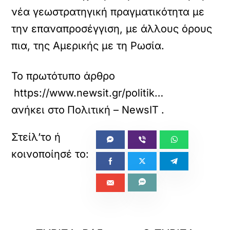
νέα γεωστρατηγική πραγματικότητα με
την επαναπροσέγγιση, με άλλους όρους
πια, της Αμερικής με τη Ρωσία.
Το πρωτότυπο άρθρο
https://www.newsit.gr/politikh/o-tyfonas-tramp-fernei-ektakti-tilediaskepsi-ton-igeton-tou-elk-i-enoxlisi-tis-athinas-gia-tin-periorismeni-synodo-makron/4311923/
ανήκει στο
Πολιτική – NewsIT
.
«
»
ΠΡΟΗΓΟΥΜΕΝΟ
ΕΠΟΜΕΝΟ