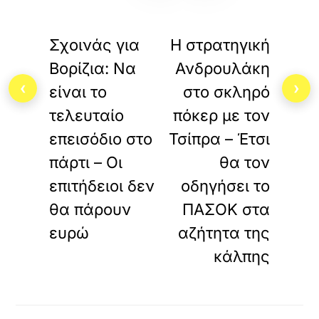
«
»
ΠΡΟΗΓΟΥΜΕΝΟ
ΕΠΟΜΕΝΟ
Σχοινάς για
Η στρατηγική
Βορίζια: Να
Ανδρουλάκη
‹
›
είναι το
στο σκληρό
τελευταίο
πόκερ με τον
επεισόδιο στο
Τσίπρα – Έτσι
πάρτι – Οι
θα τον
επιτήδειοι δεν
οδηγήσει το
θα πάρουν
ΠΑΣΟΚ στα
ευρώ
αζήτητα της
κάλπης