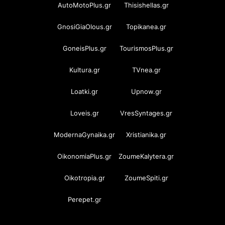
AutoMotoPlus.gr
Thisishellas.gr
GnosiGiaOlous.gr
Topikanea.gr
GoneisPlus.gr
TourismosPlus.gr
Kultura.gr
TVnea.gr
Loatki.gr
Upnow.gr
Loveis.gr
VresSyntages.gr
ModernaGynaika.gr
Xristianika.gr
OikonomiaPlus.gr
ZoumeKalytera.gr
Oikotropia.gr
ZoumeSpiti.gr
Perepet.gr