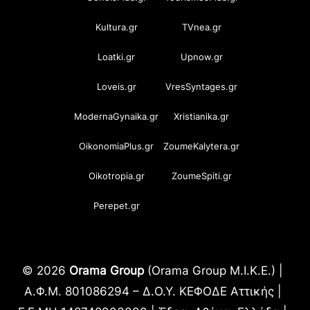
Kultura.gr
TVnea.gr
Loatki.gr
Upnow.gr
Loveis.gr
VresSyntages.gr
ModernaGynaika.gr
Xristianika.gr
OikonomiaPlus.gr
ZoumeKalytera.gr
Oikotropia.gr
ZoumeSpiti.gr
Perepet.gr
© 2026
Orama Group
(Orama Group Μ.Ι.Κ.Ε.) |
Α.Φ.Μ. 801086294 – Δ.Ο.Υ. ΚΕΦΟΔΕ Αττικής |