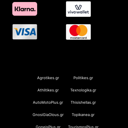
OramaMedia Network
Agrotikes.gr
Politikes.gr
Athlitikes.gr
Texnologika.gr
AutoMotoPlus.gr
Thisishellas.gr
GnosiGiaOlous.gr
Topikanea.gr
GoneisPlus.gr
TourismosPlus.gr