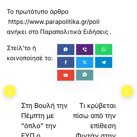
Το πρωτότυπο άρθρο
https://www.parapolitika.gr/politiki/article/
ανήκει στο
Παραπολιτικά Ειδήσεις
.
‹
›
«
»
ΠΡΟΗΓΟΥΜΕΝΟ
ΕΠΟΜΕΝΟ
Στη Βουλή την
Τι κρύβεται
Πέμπτη με
πίσω από την
“όπλο” την
επίθεση
ΕΥΠ ο
Φιντάν στην