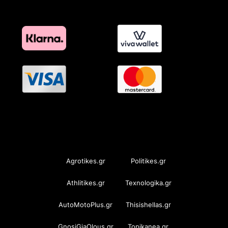
OramaMedia Network
Agrotikes.gr
Politikes.gr
Athlitikes.gr
Texnologika.gr
AutoMotoPlus.gr
Thisishellas.gr
GnosiGiaOlous.gr
Topikanea.gr