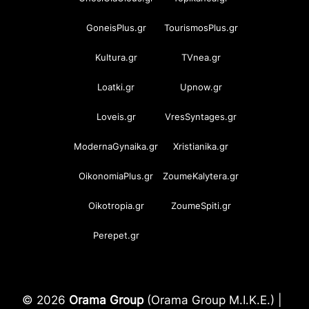
GoneisPlus.gr
TourismosPlus.gr
Kultura.gr
TVnea.gr
Loatki.gr
Upnow.gr
Loveis.gr
VresSyntages.gr
ModernaGynaika.gr
Xristianika.gr
OikonomiaPlus.gr
ZoumeKalytera.gr
Oikotropia.gr
ZoumeSpiti.gr
Perepet.gr
© 2026
Orama Group
(Orama Group Μ.Ι.Κ.Ε.) |