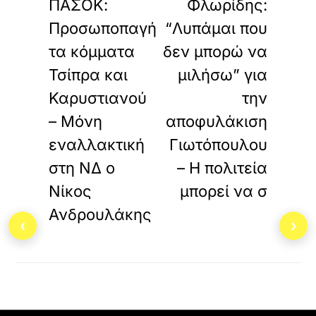
ΠΑΣΟΚ:
Φλωρίδης:
Προσωποπαγή
“Λυπάμαι που
τα κόμματα
δεν μπορώ να
Τσίπρα και
μιλήσω” για
Καρυστιανού
την
– Μόνη
αποφυλάκιση
εναλλακτική
Γιωτόπουλου
στη ΝΔ ο
– Η πολιτεία
Νίκος
μπορεί να σ
Ανδρουλάκης
‹
›