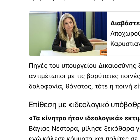
Διαβάστε
Αποχωρού
Καρυστια
Πηγές του υπουργείου Δικαιοσύνης ξ
αντιμέτωποι με τις βαρύτατες ποινέ
δολοφονία, θάνατος, τότε η ποινή εί
Επίθεση με «ιδεολογικό υπόβαθ
«Τα κίνητρα ήταν ιδεολογικά» εκτι
Βάγιας Νέστορα, μίλησε ξεκάθαρα γ
ενώ κάλεσε κόμματα και πολίτες σε