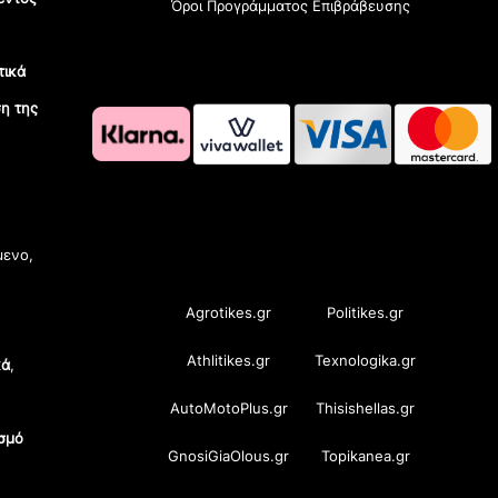
Όροι Προγράμματος Επιβράβευσης
τικά
η της
OramaMedia Network
μενο,
Agrotikes.gr
Politikes.gr
Athlitikes.gr
Texnologika.gr
κά
,
AutoMotoPlus.gr
Thisishellas.gr
σμό
GnosiGiaOlous.gr
Topikanea.gr