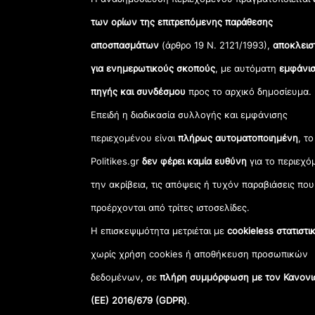
των ορίων της επιτρεπόμενης παράθεσης
αποσπασμάτων
(άρθρο 19 Ν. 2121/1993),
αποκλεισ
για ενημερωτικούς σκοπούς
, με αυτόματη
εμφάνισ
πηγής και συνδέσμου
προς το αρχικό δημοσίευμα.
Επειδή η διαδικασία συλλογής και εμφάνισης
περιεχομένου είναι
πλήρως αυτοματοποιημένη
, το
Politikes.gr
δεν φέρει καμία ευθύνη
για το περιεχό
την ακρίβεια, τις απόψεις ή τυχόν παραβιάσεις που
προέρχονται από τρίτες ιστοσελίδες.
Η επισκεψιμότητα μετριέται με
cookieless στατιστι
χωρίς χρήση cookies ή αποθήκευση προσωπικών
δεδομένων, σε
πλήρη συμμόρφωση με τον Κανονι
(ΕΕ) 2016/679 (GDPR)
.