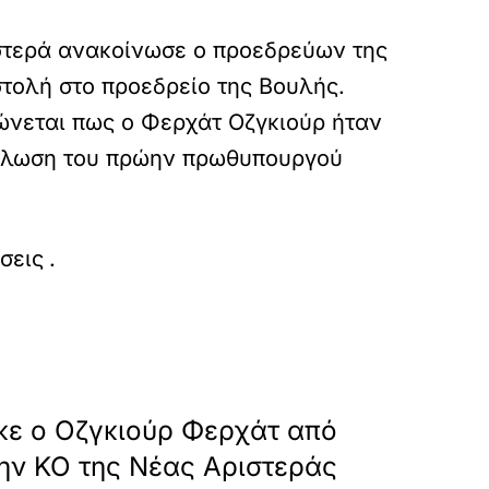
ιστερά ανακοίνωσε ο προεδρεύων της
ιστολή στο προεδρείο της Βουλής.
ιώνεται πως ο Φερχάτ Οζγκιούρ ήταν
δήλωση του πρώην πρωθυπουργού
oiithike-apo-ti-nea-aristera-o-vouleutis-ferhat-
σεις
.
»
ΕΠΟΜΕΝΟ
κε ο Οζγκιούρ Φερχάτ από
ην ΚΟ της Νέας Αριστεράς