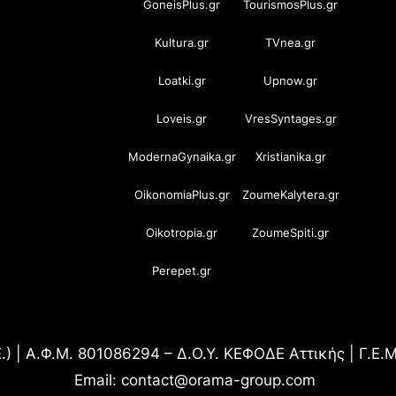
GoneisPlus.gr
TourismosPlus.gr
Kultura.gr
TVnea.gr
Loatki.gr
Upnow.gr
Loveis.gr
VresSyntages.gr
ModernaGynaika.gr
Xristianika.gr
OikonomiaPlus.gr
ZoumeKalytera.gr
Oikotropia.gr
ZoumeSpiti.gr
Perepet.gr
.) | Α.Φ.Μ. 801086294 – Δ.Ο.Υ. ΚΕΦΟΔΕ Αττικής | Γ.Ε
Email: contact@orama-group.com