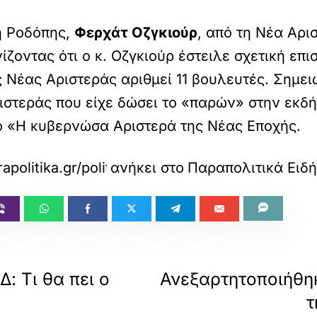
ή Ροδόπης,
Φερχάτ Οζγκιούρ
, από τη Νέα Αρ
ίζοντας ότι ο κ. Οζγκιούρ έστειλε σχετική επ
 Νέας Αριστεράς αριθμεί 11 βουλευτές. Σημε
ριστεράς που είχε δώσει το «παρών» στην εκ
λο «Η κυβερνώσα Αριστερά της Νέας Εποχής.
politika.gr/politiki/article/1728195/anexartitop
ανήκει στο
Παραπολιτικά Ειδή
Δ: Τι θα πει ο
Ανεξαρτητοποιήθη
τ