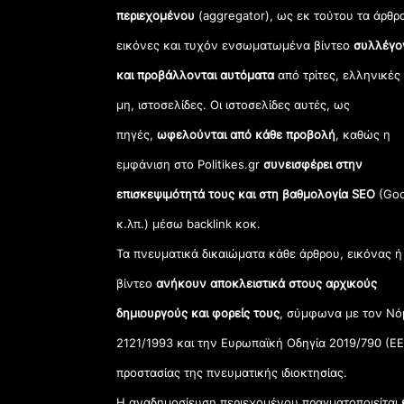
περιεχομένου
(aggregator), ως εκ τούτου τα άρθρ
εικόνες και τυχόν ενσωματωμένα βίντεο
συλλέγο
και προβάλλονται αυτόματα
από τρίτες, ελληνικές
μη, ιστοσελίδες. Οι ιστοσελίδες αυτές, ως
πηγές,
ωφελούνται από κάθε προβολή
, καθώς η
εμφάνιση στο Politikes.gr
συνεισφέρει στην
επισκεψιμότητά τους και στη βαθμολογία SEO
(Goo
κ.λπ.) μέσω backlink κοκ.
Τα πνευματικά δικαιώματα κάθε άρθρου, εικόνας ή
βίντεο
ανήκουν αποκλειστικά στους αρχικούς
δημιουργούς και φορείς τους
, σύμφωνα με τον Νό
2121/1993 και την Ευρωπαϊκή Οδηγία 2019/790 (ΕΕ
προστασίας της πνευματικής ιδιοκτησίας.
Η αναδημοσίευση περιεχομένου πραγματοποιείται