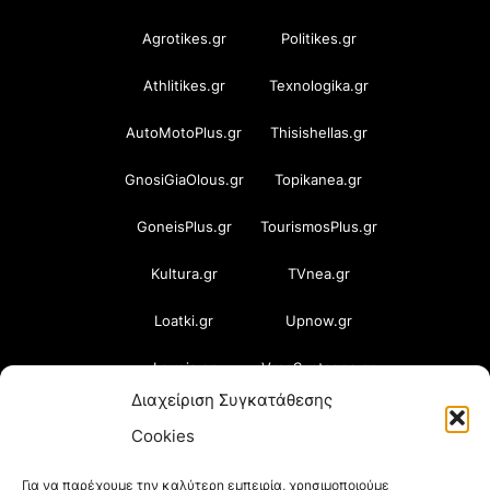
Agrotikes.gr
Politikes.gr
Athlitikes.gr
Texnologika.gr
AutoMotoPlus.gr
Thisishellas.gr
GnosiGiaOlous.gr
Topikanea.gr
GoneisPlus.gr
TourismosPlus.gr
Kultura.gr
TVnea.gr
Loatki.gr
Upnow.gr
Loveis.gr
VresSyntages.gr
Διαχείριση Συγκατάθεσης
ModernaGynaika.gr
Xristianika.gr
Cookies
OikonomiaPlus.gr
ZoumeKalytera.gr
Για να παρέχουμε την καλύτερη εμπειρία, χρησιμοποιούμε