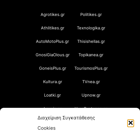
Agrotikes.gr
Politikes.gr
Athlitikes.gr
Texnologika.gr
AutoMotoPlus.gr
Thisishellas.gr
GnosiGiaOlous.gr
Topikanea.gr
GoneisPlus.gr
TourismosPlus.gr
Kultura.gr
TVnea.gr
Loatki.gr
Upnow.gr
Loveis.gr
VresSyntages.gr
Διαχείριση Συγκατάθεσης
ModernaGynaika.gr
Xristianika.gr
Cookies
OikonomiaPlus.gr
ZoumeKalytera.gr