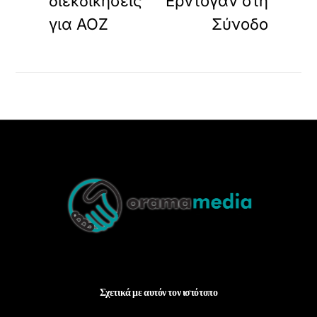
διεκδικήσεις
Ερντογάν στη
για ΑΟΖ
Σύνοδο
Back
To
Top
Σχετικά με αυτόν τον ιστότοπο