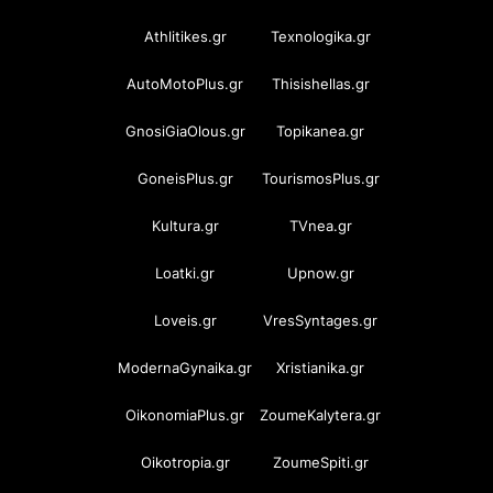
Athlitikes.gr
Texnologika.gr
AutoMotoPlus.gr
Thisishellas.gr
GnosiGiaOlous.gr
Topikanea.gr
GoneisPlus.gr
TourismosPlus.gr
Kultura.gr
TVnea.gr
Loatki.gr
Upnow.gr
Loveis.gr
VresSyntages.gr
ModernaGynaika.gr
Xristianika.gr
OikonomiaPlus.gr
ZoumeKalytera.gr
Oikotropia.gr
ZoumeSpiti.gr