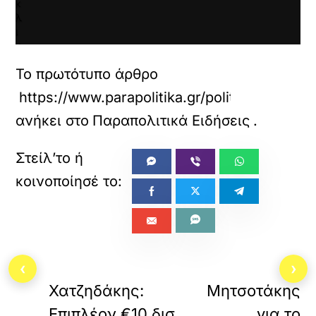
κ
λ
ι
κ
γ
Το πρωτότυπο άρθρο
ι
α
https://www.parapolitika.gr/politiki/articl
ν
α
ανήκει στο
Παραπολιτικά Ειδήσεις
.
ε
π
ι
τ
ρ
έ
ψ
ε
τ
ε
«
‹
›
ΠΡΟΗΓΟΥΜΕΝΟ
ΕΠΟΜΕΝΟ
κ
α
Χατζηδάκης:
Μητσοτάκης
ι
Επιπλέον €10 δισ.
για το
ν