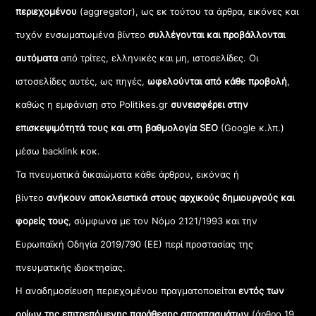
περιεχομένου
(aggregator), ως εκ τούτου τα άρθρα, εικόνες και
τυχόν ενσωματωμένα βίντεο
συλλέγονται και προβάλλονται
αυτόματα
από τρίτες, ελληνικές και μη, ιστοσελίδες. Οι
ιστοσελίδες αυτές, ως πηγές,
ωφελούνται από κάθε προβολή
,
καθώς η εμφάνιση στο Politikes.gr
συνεισφέρει στην
επισκεψιμότητά τους και στη βαθμολογία SEO
(Google κ.λπ.)
μέσω backlink κοκ.
Τα πνευματικά δικαιώματα κάθε άρθρου, εικόνας ή
βίντεο
ανήκουν αποκλειστικά στους αρχικούς δημιουργούς και
φορείς τους
, σύμφωνα με τον Νόμο 2121/1993 και την
Ευρωπαϊκή Οδηγία 2019/790 (ΕΕ) περί προστασίας της
πνευματικής ιδιοκτησίας.
Η αναδημοσίευση περιεχομένου πραγματοποιείται
εντός των
ορίων της επιτρεπόμενης παράθεσης αποσπασμάτων
(άρθρο 19