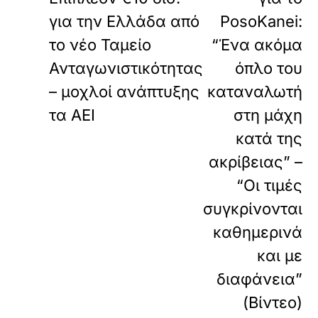
α
για την Ελλάδα από
PosoKanei:
φ
ο
το νέο Ταμείο
“Ένα ακόμα
ρ
Ανταγωνιστικότητας
όπλο του
τ
ώ
– μοχλοί ανάπτυξης
καταναλωτή
σ
ε
τα ΑΕΙ
στη μάχη
τ
κατά της
ε
α
ακρίβειας” –
υ
τ
“Οι τιμές
ό
συγκρίνονται
τ
ο
καθημερινά
ε
και με
ν
σ
διαφάνεια”
ω
μ
(Βίντεο)
α