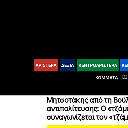
content
ΑΡΙΣΤΕΡΑ
ΔΕΞΙΑ
ΚΕΝΤΡΟΑΡΙΣΤΕΡΑ
ΚΕ
ΚΌΜΜΑΤΑ
Μητσοτάκης από τη Βού
αντιπολίτευσης: Ο «τζάμ
συναγωνίζεται τον «τζά