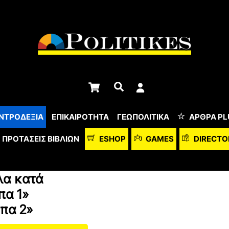
Cart
Αναζήτηση
ΝΤΡΟΔΕΞΙΑ
ΕΠΙΚΑΙΡΟΤΗΤΑ
ΓΕΩΠΟΛΙΤΙΚΑ
ΆΡΘΡΑ PL
ΠΡΟΤΆΣΕΙΣ ΒΙΒΛΊΩΝ
ESHOP
GAMES
DIRECTO
λα κατά
πα 1»
μπα 2»