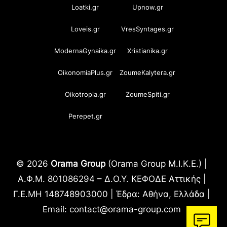
Loatki.gr
Upnow.gr
Loveis.gr
VresSyntages.gr
ModernaGynaika.gr
Xristianika.gr
OikonomiaPlus.gr
ZoumeKalytera.gr
Oikotropia.gr
ZoumeSpiti.gr
Perepet.gr
© 2026
Orama Group
(Orama Group Μ.Ι.Κ.Ε.) |
Α.Φ.Μ. 801086294 – Δ.Ο.Υ. ΚΕΦΟΔΕ Αττικής |
Γ.Ε.ΜΗ 148748903000 | Έδρα: Αθήνα, Ελλάδα |
Email: contact@orama-group.com