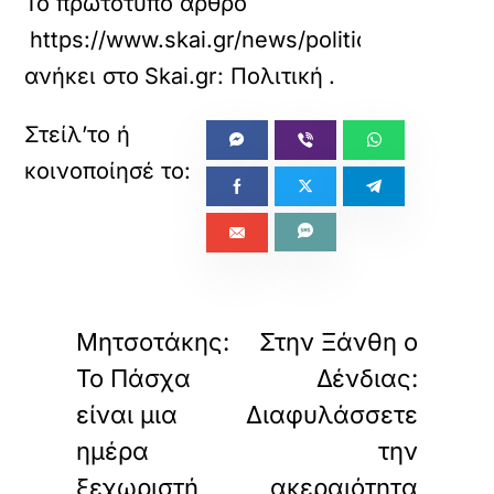
Το πρωτότυπο άρθρο
https://www.skai.gr/news/politics/minyma-m
ανήκει στο
Skai.gr: Πολιτική
.
«
»
ΠΡΟΗΓΟΥΜΕΝΟ
ΕΠΟΜΕΝΟ
Μητσοτάκης:
Στην Ξάνθη ο
Το Πάσχα
Δένδιας:
είναι μια
Διαφυλάσσετε
ημέρα
την
ξεχωριστή,
ακεραιότητα