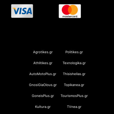
OramaMedia Network
Agrotikes.gr
Politikes.gr
Athlitikes.gr
Texnologika.gr
AutoMotoPlus.gr
Thisishellas.gr
GnosiGiaOlous.gr
Topikanea.gr
GoneisPlus.gr
TourismosPlus.gr
Kultura.gr
TVnea.gr