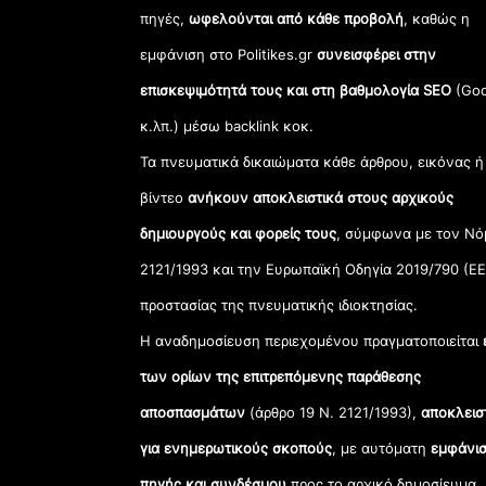
πηγές,
ωφελούνται από κάθε προβολή
, καθώς η
εμφάνιση στο Politikes.gr
συνεισφέρει στην
επισκεψιμότητά τους και στη βαθμολογία SEO
(Goo
κ.λπ.) μέσω backlink κοκ.
Τα πνευματικά δικαιώματα κάθε άρθρου, εικόνας ή
βίντεο
ανήκουν αποκλειστικά στους αρχικούς
δημιουργούς και φορείς τους
, σύμφωνα με τον Νό
2121/1993 και την Ευρωπαϊκή Οδηγία 2019/790 (ΕΕ
προστασίας της πνευματικής ιδιοκτησίας.
Η αναδημοσίευση περιεχομένου πραγματοποιείται
των ορίων της επιτρεπόμενης παράθεσης
αποσπασμάτων
(άρθρο 19 Ν. 2121/1993),
αποκλεισ
για ενημερωτικούς σκοπούς
, με αυτόματη
εμφάνισ
πηγής και συνδέσμου
προς το αρχικό δημοσίευμα.