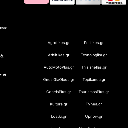
OramaMedia Network
μενο,
Agrotikes.gr
Politikes.gr
Athlitikes.gr
Texnologika.gr
κά
,
AutoMotoPlus.gr
Thisishellas.gr
σμό
GnosiGiaOlous.gr
Topikanea.gr
GoneisPlus.gr
TourismosPlus.gr
Kultura.gr
TVnea.gr
Loatki.gr
Upnow.gr