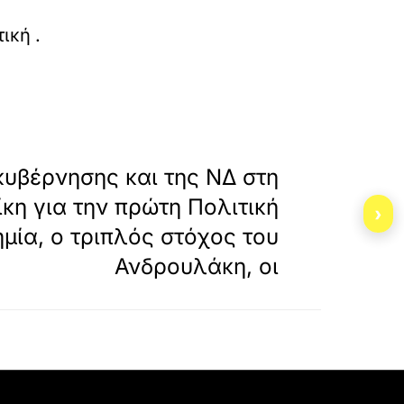
s-perigrafei-triptuho-proteraiotiton-gia-tin-tr
τική
.
»
ΕΠΟΜΕΝΟ
κυβέρνησης και της ΝΔ στη
κη για την πρώτη Πολιτική
›
μία, ο τριπλός στόχος του
Ανδρουλάκη, οι