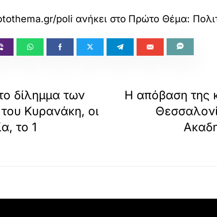
tothema.gr/politics/article/1832407/o-mitsotaki
ανήκει στο
Πρώτο Θέμα: Πολι
το δίλημμα των
Η απόβαση της 
του Κυρανάκη, οι
Θεσσαλονί
α, το 1
Ακαδη