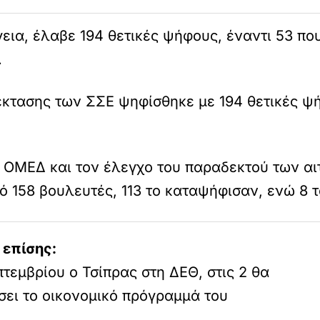
εια, έλαβε 194 θετικές ψήφους, έναντι 53 πο
.
έκτασης των ΣΣΕ ψηφίσθηκε με 194 θετικές ψ
ν ΟΜΕΔ και τον έλεγχο του παραδεκτού των α
ό 158 βουλευτές, 113 το καταψήφισαν, ενώ 8
 επίσης:
πτεμβρίου ο Τσίπρας στη ΔΕΘ, στις 2 θα
σει το οικονομικό πρόγραμμά του