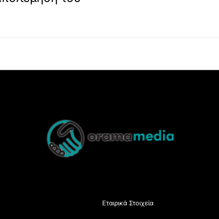
Back
To
Top
Εταιρικά Στοιχεία