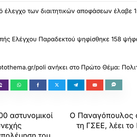
ό έλεγχο των διαιτητικών αποφάσεων έλαβε 1
ροπής Ελέγχου Παραδεκτού ψηφίσθηκε 158 ψήφο
otothema.gr/politics/article/1773671/me-158-n
ανήκει στο
Πρώτο Θέμα: Πολι
00 αστυνομικοί
Ο Παναγόπουλος ο
υνεχής
τη ΓΣΕΕ, λέει το
απολέμηση του