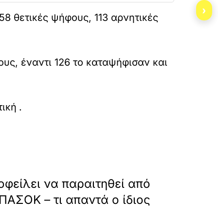
›
58 θετικές ψήφους, 113 αρνητικές
υς, έναντι 126 το καταψήφισαν και
ai-perase-to-nomoshedio-gia-tis-sullogikes-s
τική
.
»
ΕΠΟΜΕΝΟ
φείλει να παραιτηθεί από
 ΠΑΣΟΚ – τι απαντά ο ίδιος