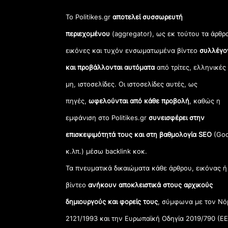
Το Politikes.gr
αποτελεί συσσωρευτή
περιεχομένου
(aggregator), ως εκ τούτου τα άρθρ
εικόνες και τυχόν ενσωματωμένα βίντεο
συλλέγο
και προβάλλονται αυτόματα
από τρίτες, ελληνικές
μη, ιστοσελίδες. Οι ιστοσελίδες αυτές, ως
πηγές,
ωφελούνται από κάθε προβολή
, καθώς η
εμφάνιση στο Politikes.gr
συνεισφέρει στην
επισκεψιμότητά τους και στη βαθμολογία SEO
(Goo
κ.λπ.) μέσω backlink κοκ.
Τα πνευματικά δικαιώματα κάθε άρθρου, εικόνας ή
βίντεο
ανήκουν αποκλειστικά στους αρχικούς
δημιουργούς και φορείς τους
, σύμφωνα με τον Νό
2121/1993 και την Ευρωπαϊκή Οδηγία 2019/790 (ΕΕ