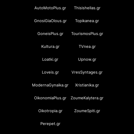
AutoMotoPlus.gr
Thisishellas.gr
GnosiGiaOlous.gr
Topikanea.gr
GoneisPlus.gr
TourismosPlus.gr
Kultura.gr
TVnea.gr
Loatki.gr
Upnow.gr
Loveis.gr
VresSyntages.gr
ModernaGynaika.gr
Xristianika.gr
OikonomiaPlus.gr
ZoumeKalytera.gr
Oikotropia.gr
ZoumeSpiti.gr
Perepet.gr