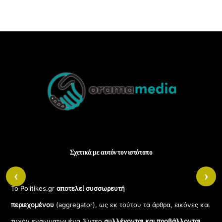
Back
To
Top
Σχετικά με αυτόν τον ιστότοπο
‹
›
Το Politikes.gr
αποτελεί συσσωρευτή
περιεχομένου
(aggregator), ως εκ τούτου τα άρθρα, εικόνες και
τυχόν ενσωματωμένα βίντεο
συλλέγονται και προβάλλονται