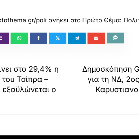
otothema.gr/politics/article/1841952/m-shoin
ανήκει στο
Πρώτο Θέμα: Πολι
νει στο 29,4% η
Δημοσκόπηση G
 του Τσίπρα –
για τη ΝΔ, 2ο
, εξαϋλώνεται ο
Καρυστιανο