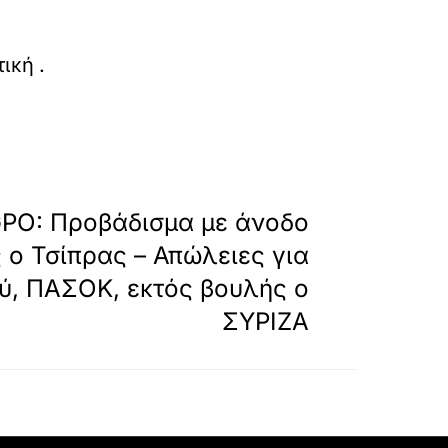
as-ti-deutera-to-megalo-paketo-agrotikon-pli
τική
.
»
ΕΠΟΜΕΝΟ
PO: Προβάδισμα με άνοδο
ς ο Τσίπρας – Απώλειες για
ύ, ΠΑΣΟΚ, εκτός βουλής ο
ΣΥΡΙΖΑ