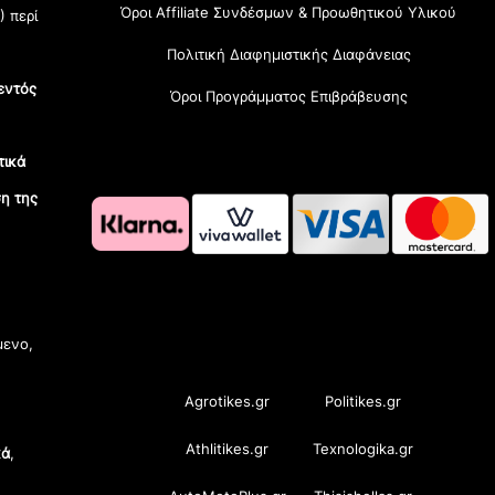
Όροι Affiliate Συνδέσμων & Προωθητικού Υλικού
) περί
Πολιτική Διαφημιστικής Διαφάνειας
εντός
Όροι Προγράμματος Επιβράβευσης
τικά
η της
OramaMedia Network
μενο,
Agrotikes.gr
Politikes.gr
Athlitikes.gr
Texnologika.gr
κά
,