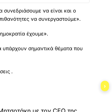
 συνεδριάσουμε να είναι και ο
ν πιθανότητες να συνεργαστούμε».
Δημοκρατία έχουμε».
λά υπάρχουν σημαντικά θέματα που
os-pappas-sta-parapolitika-901/
σεις
.
›
»
ΕΠΟΜΕΝΟ
Μητσοτάκη με τον CEO της