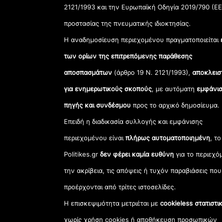
2121/1993 και την Ευρωπαϊκή Οδηγία 2019/790 (ΕΕ
προστασίας της πνευματικής ιδιοκτησίας.
Η αναδημοσίευση περιεχομένου πραγματοποιείται
των ορίων της επιτρεπόμενης παράθεσης
αποσπασμάτων
(άρθρο 19 Ν. 2121/1993),
αποκλεισ
για ενημερωτικούς σκοπούς
, με αυτόματη
εμφάνισ
πηγής και συνδέσμου
προς το αρχικό δημοσίευμα.
Επειδή η διαδικασία συλλογής και εμφάνισης
περιεχομένου είναι
πλήρως αυτοματοποιημένη
, το
Politikes.gr
δεν φέρει καμία ευθύνη
για το περιεχό
την ακρίβεια, τις απόψεις ή τυχόν παραβιάσεις που
προέρχονται από τρίτες ιστοσελίδες.
Η επισκεψιμότητα μετριέται με
cookieless στατιστι
χωρίς χρήση cookies ή αποθήκευση προσωπικών