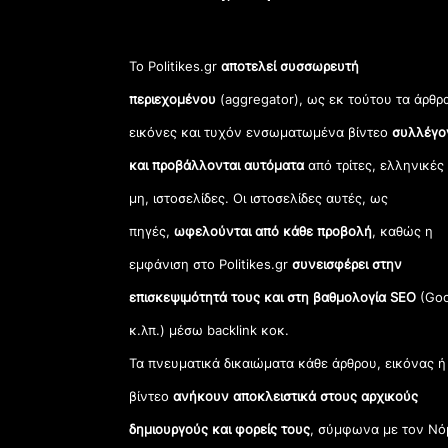
Το Politikes.gr
αποτελεί συσσωρευτή
περιεχομένου
(aggregator), ως εκ τούτου τα άρθρ
εικόνες και τυχόν ενσωματωμένα βίντεο
συλλέγο
και προβάλλονται αυτόματα
από τρίτες, ελληνικές
μη, ιστοσελίδες. Οι ιστοσελίδες αυτές, ως
πηγές,
ωφελούνται από κάθε προβολή
, καθώς η
εμφάνιση στο Politikes.gr
συνεισφέρει στην
επισκεψιμότητά τους και στη βαθμολογία SEO
(Goo
κ.λπ.) μέσω backlink κοκ.
Τα πνευματικά δικαιώματα κάθε άρθρου, εικόνας ή
βίντεο
ανήκουν αποκλειστικά στους αρχικούς
δημιουργούς και φορείς τους
, σύμφωνα με τον Νό