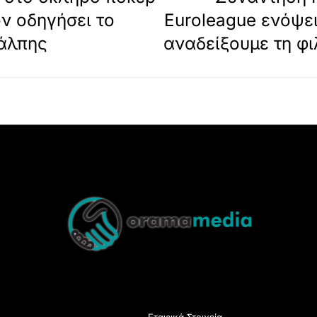
ον οδηγήσει το
Euroleague ενόψει
άλπης
αναδείξουμε τη φι
Back
To
Top