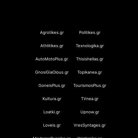
OramaMedia Network
Agrotikes.gr
Politikes.gr
Athlitikes.gr
Texnologika.gr
AutoMotoPlus.gr
Thisishellas.gr
GnosiGiaOlous.gr
Topikanea.gr
GoneisPlus.gr
TourismosPlus.gr
Kultura.gr
TVnea.gr
Loatki.gr
Upnow.gr
Loveis.gr
VresSyntages.gr