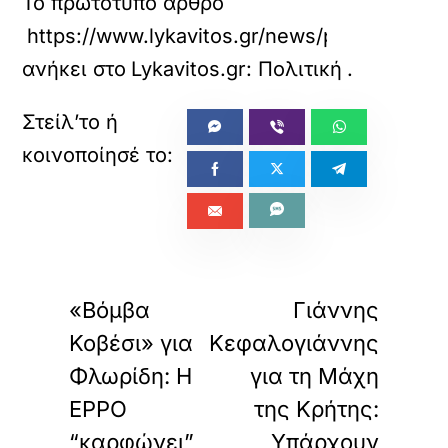
Το πρωτότυπο άρθρο
https://www.lykavitos.gr/news/politics/latin
ανήκει στο
Lykavitos.gr: Πολιτική
.
«
»
ΠΡΟΗΓΟΥΜΕΝΟ
ΕΠΟΜΕΝΟ
«Βόμβα
Γιάννης
Κοβέσι» για
Κεφαλογιάννης
Φλωρίδη: Η
για τη Μάχη
EPPO
της Κρήτης:
“καρφώνει”
Υπάρχουν