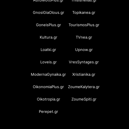
GnosiGiaOlous.gr
Topikanea.gr
GoneisPlus.gr
TourismosPlus.gr
Kultura.gr
TVnea.gr
Loatki.gr
Upnow.gr
Loveis.gr
VresSyntages.gr
ModernaGynaika.gr
Xristianika.gr
OikonomiaPlus.gr
ZoumeKalytera.gr
Oikotropia.gr
ZoumeSpiti.gr
Perepet.gr