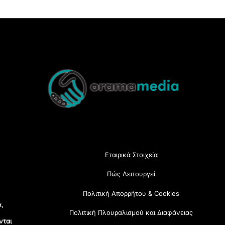
Back
To
Top
Εταιρικά Στοιχεία
Πώς Λειτουργεί
Πολιτική Απορρήτου & Cookies
α,
Πολιτική Πλουραλισμού και Διαφάνειας
νται