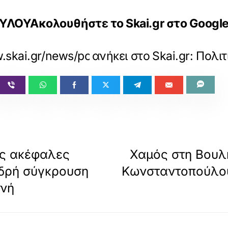
ΟΥΑκολουθήστε το Skai.gr στο Google 
.skai.gr/news/politics/konstantopoulou-d
ανήκει στο
Skai.gr: Πολιτ
ις ακέφαλες
Χαμός στη Βουλή
δρή σύγκρουση
Κωνσταντοπούλου
νή