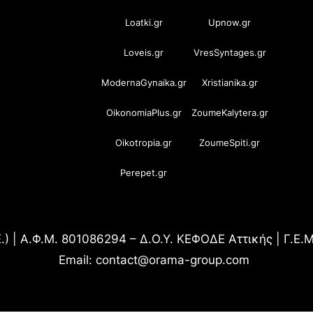
Loatki.gr
Upnow.gr
Loveis.gr
VresSyntages.gr
ModernaGynaika.gr
Xristianika.gr
OikonomiaPlus.gr
ZoumeKalytera.gr
Oikotropia.gr
ZoumeSpiti.gr
Perepet.gr
.) | Α.Φ.Μ. 801086294 – Δ.Ο.Υ. ΚΕΦΟΔΕ Αττικής | Γ.Ε
Email: contact@orama-group.com