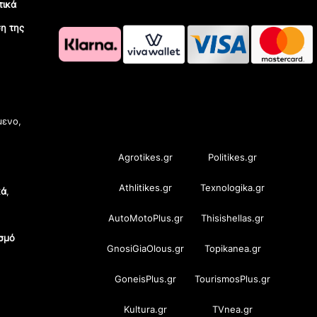
τικά
η της
OramaMedia Network
μενο,
Agrotikes.gr
Politikes.gr
Athlitikes.gr
Texnologika.gr
κά
,
AutoMotoPlus.gr
Thisishellas.gr
σμό
GnosiGiaOlous.gr
Topikanea.gr
GoneisPlus.gr
TourismosPlus.gr
Kultura.gr
TVnea.gr