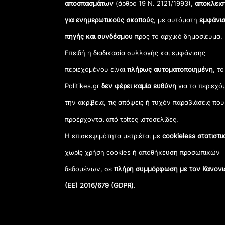
αποσπασμάτων
(άρθρο 19 Ν. 2121/1993),
αποκλεισ
για ενημερωτικούς σκοπούς
, με αυτόματη
εμφάνισ
πηγής και συνδέσμου
προς το αρχικό δημοσίευμα.
Επειδή η διαδικασία συλλογής και εμφάνισης
περιεχομένου είναι
πλήρως αυτοματοποιημένη
, το
Politikes.gr
δεν φέρει καμία ευθύνη
για το περιεχό
την ακρίβεια, τις απόψεις ή τυχόν παραβιάσεις που
προέρχονται από τρίτες ιστοσελίδες.
Η επισκεψιμότητα μετριέται με
cookieless στατιστι
χωρίς χρήση cookies ή αποθήκευση προσωπικών
δεδομένων, σε
πλήρη συμμόρφωση με τον Κανονι
(ΕΕ) 2016/679 (GDPR)
.