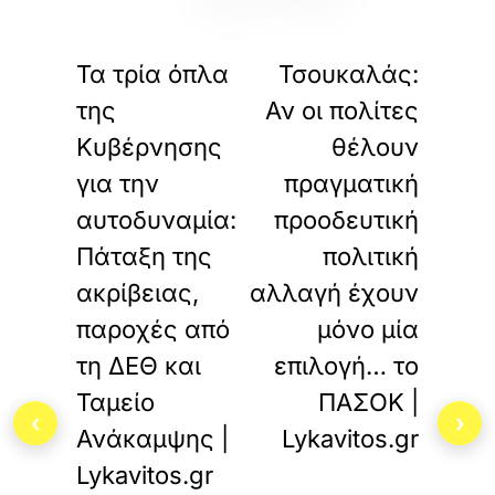
«
»
ΠΡΟΗΓΟΥΜΕΝΟ
ΕΠΟΜΕΝΟ
Τα τρία όπλα
Τσουκαλάς:
της
Αν οι πολίτες
Κυβέρνησης
θέλουν
για την
πραγματική
αυτοδυναμία:
προοδευτική
Πάταξη της
πολιτική
ακρίβειας,
αλλαγή έχουν
παροχές από
μόνο μία
τη ΔΕΘ και
επιλογή… το
Ταμείο
ΠΑΣΟΚ |
‹
›
Ανάκαμψης |
Lykavitos.gr
Lykavitos.gr