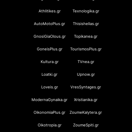
Athlitikes.gr
Texnologika.gr
AutoMotoPlus.gr
Thisishellas.gr
GnosiGiaOlous.gr
Topikanea.gr
GoneisPlus.gr
TourismosPlus.gr
Kultura.gr
TVnea.gr
Loatki.gr
Upnow.gr
Loveis.gr
VresSyntages.gr
ModernaGynaika.gr
Xristianika.gr
OikonomiaPlus.gr
ZoumeKalytera.gr
Oikotropia.gr
ZoumeSpiti.gr