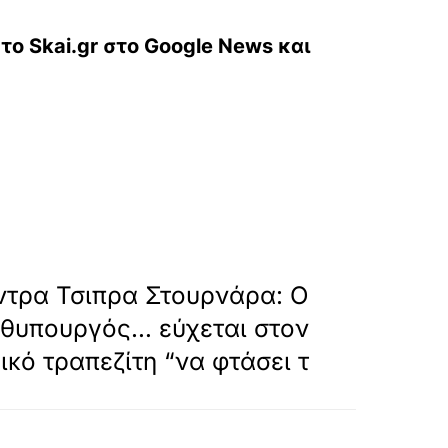
ο Skai.gr στο Google News και
hmos-i-larisa
»
ΕΠΟΜΕΝΟ
ντρα Τσιπρα Στουρνάρα: Ο
θυπουργός… εύχεται στον
ικό τραπεζίτη “να φτάσει τ