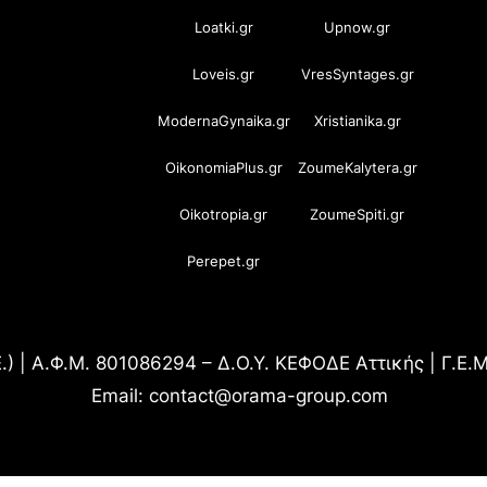
Loatki.gr
Upnow.gr
Loveis.gr
VresSyntages.gr
ModernaGynaika.gr
Xristianika.gr
OikonomiaPlus.gr
ZoumeKalytera.gr
Oikotropia.gr
ZoumeSpiti.gr
Perepet.gr
.) | Α.Φ.Μ. 801086294 – Δ.Ο.Υ. ΚΕΦΟΔΕ Αττικής | Γ.Ε
Email: contact@orama-group.com