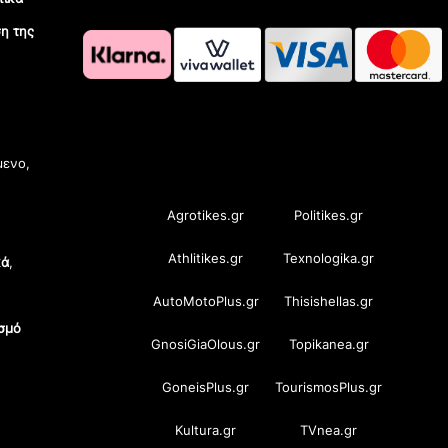
η της
OramaMedia Network
μενο,
Agrotikes.gr
Politikes.gr
Athlitikes.gr
Texnologika.gr
κά
,
AutoMotoPlus.gr
Thisishellas.gr
σμό
GnosiGiaOlous.gr
Topikanea.gr
GoneisPlus.gr
TourismosPlus.gr
Kultura.gr
TVnea.gr