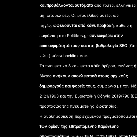
και προβάλλονται αυτόματα
από τρίτες, ελληνικές
μη, ιστοσελίδες. Οι ιστοσελίδες αυτές, ως
πηγές,
ωφελούνται από κάθε προβολή
, καθώς η
εμφάνιση στο Politikes.gr
συνεισφέρει στην
επισκεψιμότητά τους και στη βαθμολογία SEO
(Goo
κ.λπ.) μέσω backlink κοκ.
Τα πνευματικά δικαιώματα κάθε άρθρου, εικόνας ή
βίντεο
ανήκουν αποκλειστικά στους αρχικούς
δημιουργούς και φορείς τους
, σύμφωνα με τον Νό
2121/1993 και την Ευρωπαϊκή Οδηγία 2019/790 (ΕΕ
προστασίας της πνευματικής ιδιοκτησίας.
Η αναδημοσίευση περιεχομένου πραγματοποιείται
των ορίων της επιτρεπόμενης παράθεσης
αποσπασμάτων
(άρθρο 19 Ν. 2121/1993),
αποκλεισ