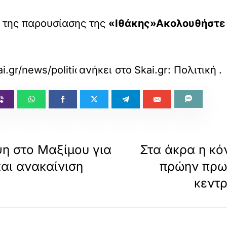
 της παρουσίασης της
«Ιθάκης»Ακολουθήστε τ
i.gr/news/politics/ithaki-tsipra-epomenos-stat
ανήκει στο
Skai.gr: Πολιτική
.
ψη στο Μαξίμου για
Στα άκρα η κό
και ανακαίνιση
πρώην πρω
κεντρ