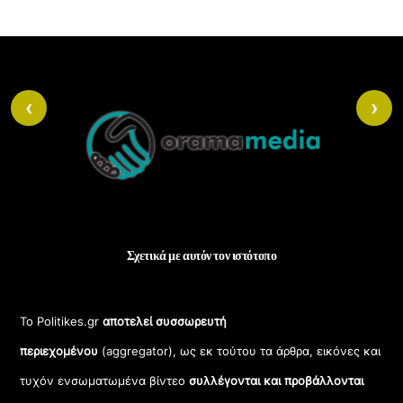
ε
χ
ό
μ
ε
Back
ν
‹
›
ο
To
.
Top
Σχετικά με αυτόν τον ιστότοπο
Το Politikes.gr
αποτελεί συσσωρευτή
περιεχομένου
(aggregator), ως εκ τούτου τα άρθρα, εικόνες και
τυχόν ενσωματωμένα βίντεο
συλλέγονται και προβάλλονται