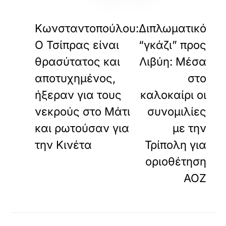
α
«
»
ΠΡΟΗΓΟΥΜΕΝΟ
ΕΠΟΜΕΝΟ
υ
τ
Κωνσταντοπούλου:
Διπλωματικό
ό
Ο Τσίπρας είναι
“γκάζι” προς
τ
ο
θρασύτατος και
Λιβύη: Μέσα
ε
ν
αποτυχημένος,
στο
σ
ήξεραν για τους
καλοκαίρι οι
ω
μ
νεκρούς στο Μάτι
συνοµιλίες
α
τ
και ρωτούσαν για
µε την
ω
την Κινέτα
Τρίπολη για
μ
έ
οριοθέτηση
ν
ο
ΑΟΖ
π
ε
ρ
ι