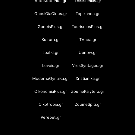
AutoMotoPlus.gr
Thisishellas.gr
GnosiGiaOlous.gr
Topikanea.gr
GoneisPlus.gr
TourismosPlus.gr
Kultura.gr
TVnea.gr
Loatki.gr
Upnow.gr
Loveis.gr
VresSyntages.gr
ModernaGynaika.gr
Xristianika.gr
OikonomiaPlus.gr
ZoumeKalytera.gr
Oikotropia.gr
ZoumeSpiti.gr
Perepet.gr