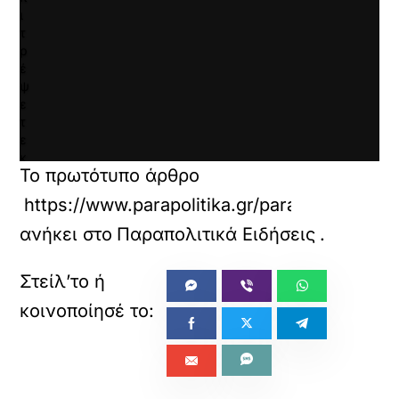
ι
τ
ρ
έ
ψ
ε
τ
ε
κ
Το πρωτότυπο άρθρο
α
ι
https://www.parapolitika.gr/parapolitika/art
ν
α
ανήκει στο
Παραπολιτικά Ειδήσεις
.
φ
ο
ρ
τ
ώ
σ
ε
τ
ε