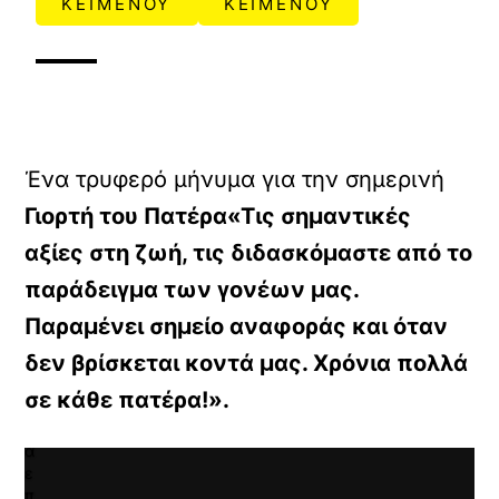
X /
ΚΕΙΜΕΝΟΥ
ΚΕΙΜΕΝΟΥ
TWITTER
ρτωση
ατωμένου
εχομένου
Κ
Ένα τρυφερό μήνυμα για την σημερινή
ά
ν
Γιορτή του Πατέρα«Τις σημαντικές
τ
αξίες στη ζωή, τις διδασκόμαστε από το
ε
κ
παράδειγμα των γονέων μας.
λ
ι
Παραμένει σημείο αναφοράς και όταν
κ
δεν βρίσκεται κοντά μας. Χρόνια πολλά
γ
ι
σε κάθε πατέρα!».
α
ν
α
ε
π