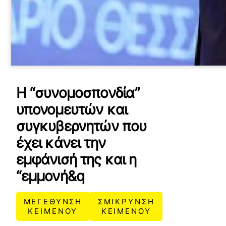
Η “συνομοσπονδία”
υπονομευτών και
συγκυβερνητών που
έχει κάνει την
εμφάνισή της και η
“εμμονή&q
ΜΕΓΕΘΥΝΣΗ
ΣΜΙΚΡΥΝΣΗ
ΚΕΙΜΕΝΟΥ
ΚΕΙΜΕΝΟΥ