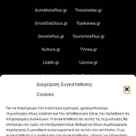
AutoMotoPlus.gr
Thisishellas.gr
GnosiGiaOlous.gr
Topikanea.gr
GoneisPlus.gr
TourismosPlus.gr
Kultura.gr
TVnea.gr
Loatki.gr
Upnow.gr
Loveis.gr
VresSyntages.gr
Διαχείριση Συγκατάθεσης
ModernaGynaika.gr
Xristianika.gr
Cookies
OikonomiaPlus.gr
ZoumeKalytera.gr
Για να παρέχουμε την καλύτερη εμπειρία, χρησιμοποιούμε
τεχνολογίες όπως cookies για την αποθήκευση ή/και την πρόσβαση σε
Oikotropia.gr
ZoumeSpiti.gr
πληροφορίες συσκευών. Η συγκατάθεση σε αυτές τις τεχνολογίες θα
επιτρέψει σε εμάς να επεξεργαστούμε δεδομένα όπως συμπεριφορά
Perepet.gr
περιήγησης ή μοναδικά αναγνωριστικά σε αυτόν τον ιστότοπο. Η μη
συγκατάθεση ή η ανάκληση της συγκατάθεσης, μπορεί να επηρεάσει