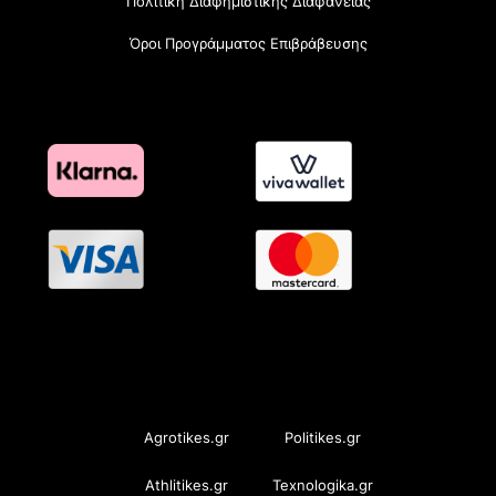
Πολιτική Διαφημιστικής Διαφάνειας
Όροι Προγράμματος Επιβράβευσης
OramaMedia Network
Agrotikes.gr
Politikes.gr
Athlitikes.gr
Texnologika.gr