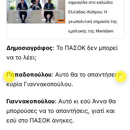
σφραγίδα στο καλώδιο
Ελλάδας-Κύπρου: Η
γεωπολιτική σημασία της
εμπλοκής της Meridiam
Δημοσιογράφος
: Το ΠΑΣΟΚ δεν μπορεί
να το λέει;
Παπαδοπούλου
: Αυτό θα το απαντήσει η
‹
›
κυρία Γιαννακοπούλου.
Γιαννακοπούλου
: Αυτό κι εσύ Άννα θα
μπορούσες να το απαντήσεις, γιατί και
εσύ στο ΠΑΣΟΚ άνηκες.