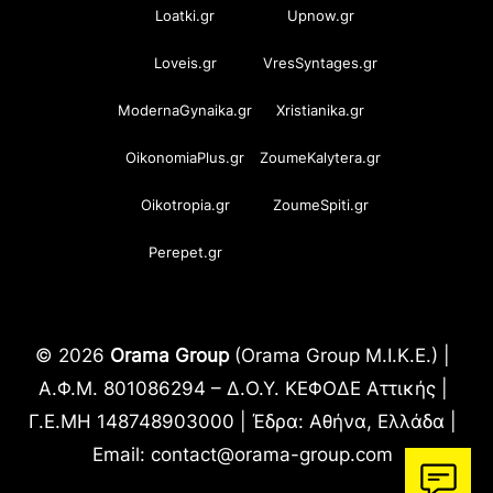
Loatki.gr
Upnow.gr
Loveis.gr
VresSyntages.gr
ModernaGynaika.gr
Xristianika.gr
OikonomiaPlus.gr
ZoumeKalytera.gr
Oikotropia.gr
ZoumeSpiti.gr
Perepet.gr
© 2026
Orama Group
(Orama Group Μ.Ι.Κ.Ε.) |
Α.Φ.Μ. 801086294 – Δ.Ο.Υ. ΚΕΦΟΔΕ Αττικής |
Γ.Ε.ΜΗ 148748903000 | Έδρα: Αθήνα, Ελλάδα |
Email: contact@orama-group.com