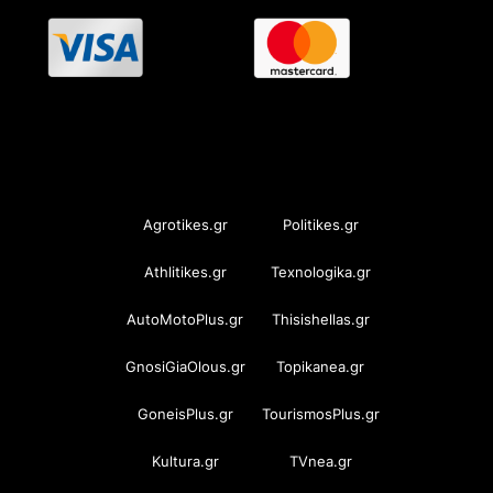
OramaMedia Network
Agrotikes.gr
Politikes.gr
Athlitikes.gr
Texnologika.gr
AutoMotoPlus.gr
Thisishellas.gr
GnosiGiaOlous.gr
Topikanea.gr
GoneisPlus.gr
TourismosPlus.gr
Kultura.gr
TVnea.gr