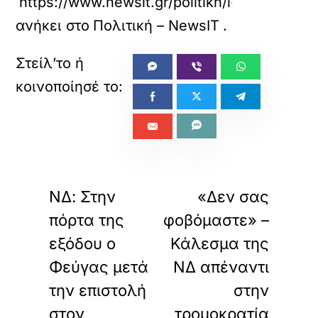
https://www.newsit.gr/politikh/i-elas-siko
ανήκει στο
Πολιτική – NewsIT
.
«
»
ΠΡΟΗΓΟΥΜΕΝΟ
ΕΠΟΜΕΝΟ
ΝΔ: Στην
«Δεν σας
πόρτα της
φοβόμαστε» –
εξόδου ο
Κάλεσμα της
Φεύγας μετά
ΝΔ απέναντι
την επιστολή
στην
στον
τρομοκρατία