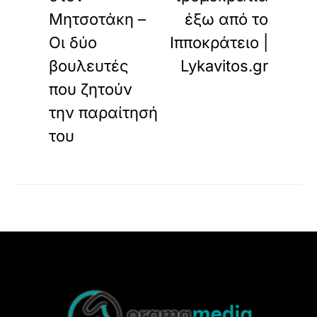
Μητσοτάκη –
έξω από το
Οι δύο
Ιπποκράτειο |
βουλευτές
Lykavitos.gr
που ζητούν
την παραίτησή
του
Back
To