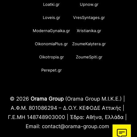
Loatki.gr
Upnow.gr
Loveis.gr
VresSyntages.gr
ModernaGynaika.gr
Xristianika.gr
OikonomiaPlus.gr
ZoumeKalytera.gr
Oikotropia.gr
ZoumeSpiti.gr
Perepet.gr
© 2026
Orama Group
(Orama Group Μ.Ι.Κ.Ε.) |
Α.Φ.Μ. 801086294 – Δ.Ο.Υ. ΚΕΦΟΔΕ Αττικής |
Γ.Ε.ΜΗ 148748903000 | Έδρα: Αθήνα, Ελλάδα |
Email: contact@orama-group.com