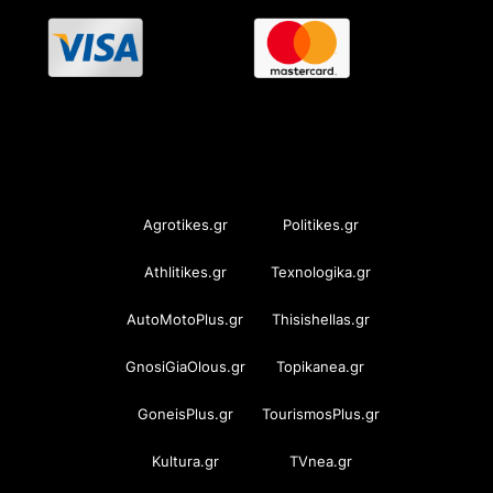
OramaMedia Network
Agrotikes.gr
Politikes.gr
Athlitikes.gr
Texnologika.gr
AutoMotoPlus.gr
Thisishellas.gr
GnosiGiaOlous.gr
Topikanea.gr
GoneisPlus.gr
TourismosPlus.gr
Kultura.gr
TVnea.gr